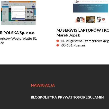
MJ SERWIS LAPTOPÓW I K
 POLSKA Sp. z o.o.
Marek Jopek
rońców Westerplatte 81
ul. Augustyna Szamarzewskieg
ice
60-681 Poznań
NAWIGACJA
BLOG
POLITYKA PRYWATNOŚCI
REGULAMIN