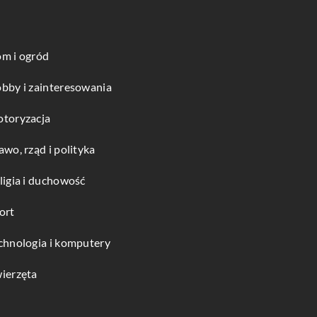
m i ogród
bby i zainteresowania
toryzacja
awo, rząd i polityka
ligia i duchowość
ort
chnologia i komputery
ierzęta