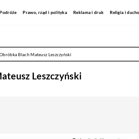
Podróże
Prawo, rząd i polityka
Reklama i druk
Religia i duc
Obróbka Blach Mateusz Leszczyński
ateusz Leszczyński