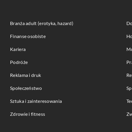
Branża adult (erotyka, hazard)
Do
Finanse osobiste
Ho
Kariera
Mo
Podróże
Pr
Reklama i druk
Re
Społeczeństwo
Sp
Sztuka i zainteresowania
Te
Zdrowie i fitness
Zw