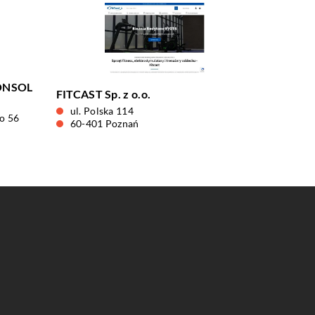
ONSOL
FITCAST Sp. z o.o.
ul. Polska 114
o 56
60-401 Poznań