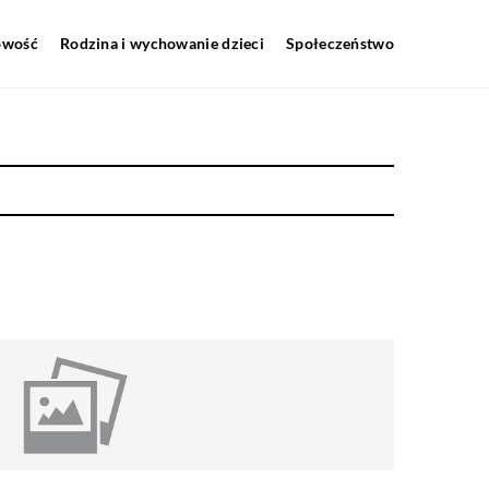
howość
Rodzina i wychowanie dzieci
Społeczeństwo