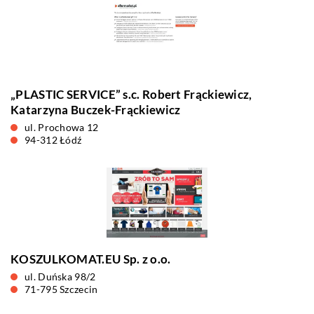
„PLASTIC SERVICE” s.c. Robert Frąckiewicz,
Katarzyna Buczek-Frąckiewicz
ul. Prochowa 12
94-312 Łódź
KOSZULKOMAT.EU Sp. z o.o.
ul. Duńska 98/2
71-795 Szczecin