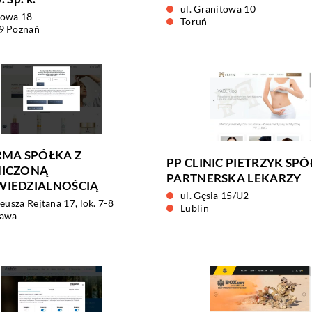
ul. Granitowa 10
owa 18
Toruń
9 Poznań
RMA SPÓŁKA Z
PP CLINIC PIETRZYK SP
ICZONĄ
PARTNERSKA LEKARZY
IEDZIALNOŚCIĄ
ul. Gęsia 15/U2
deusza Rejtana 17, lok. 7-8
Lublin
awa