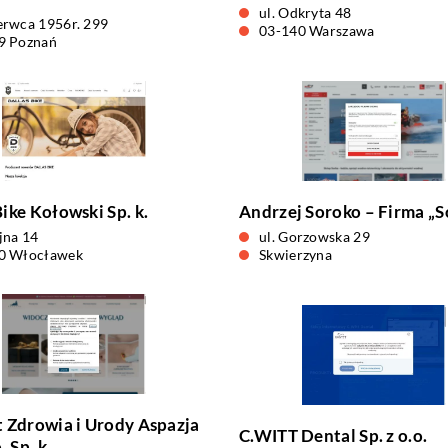
ul. Odkryta 48
erwca 1956r. 299
03-140 Warszawa
9 Poznań
Bike Kołowski Sp. k.
Andrzej Soroko – Firma „S
jna 14
ul. Gorzowska 29
0 Włocławek
Skwierzyna
t Zdrowia i Urody Aspazja
C.WITT Dental Sp. z o.o.
. Sp. k.