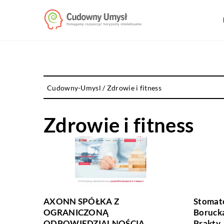
Cudowny-Umysl
/
Zdrowie i fitness
Zdrowie i fitness
AXONN SPÓŁKA Z
Stomat
OGRANICZONĄ
Boruck
ODPOWIEDZIALNOŚCIĄ
Prakty