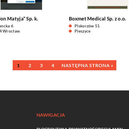
on Matyja” Sp. k.
Boxmet Medical Sp. z o.o.
iancka 6
Piskorzów 51
4 Wrocław
Pieszyce
1
2
3
4
NASTĘPNA STRONA »
NAWIGACJA