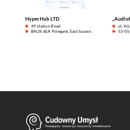
HyperHub LTD
„Audiof
49 station Road
ul. Al
BN26 6EA Polegate, East Sussex
53-01