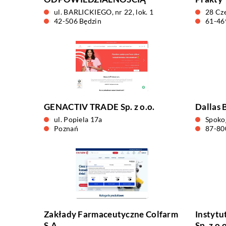
ul. BARLICKIEGO, nr 22, lok. 1
28 Cz
42-506 Będzin
61-46
GENACTIV TRADE Sp. z o.o.
Dallas 
ul. Popiela 17a
Spoko
Poznań
87-80
Zakłady Farmaceutyczne Colfarm
Instytu
S.A.
Sp. z o.o