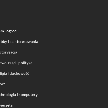
m i ogród
bby i zainteresowania
toryzacja
awo, rząd i polityka
ligia i duchowość
ort
chnologia i komputery
ierzęta