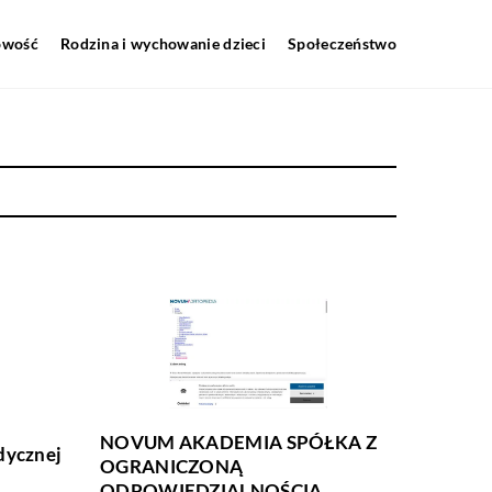
howość
Rodzina i wychowanie dzieci
Społeczeństwo
NOVUM AKADEMIA SPÓŁKA Z
dycznej
OGRANICZONĄ
ODPOWIEDZIALNOŚCIĄ