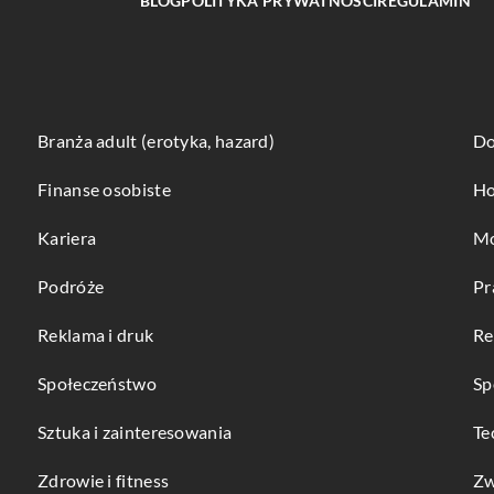
BLOG
POLITYKA PRYWATNOŚCI
REGULAMIN
Branża adult (erotyka, hazard)
Do
Finanse osobiste
Ho
Kariera
Mo
Podróże
Pr
Reklama i druk
Re
Społeczeństwo
Sp
Sztuka i zainteresowania
Te
Zdrowie i fitness
Zw