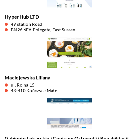
HyperHub LTD
49 station Road
BN26 6EA Polegate, East Sussex
Maciejewska Liliana
ul. Rolna 15
43-410 Kończyce Małe
Gabinety Lekarskie i Centrum Ortopedii i Rehabilitacji