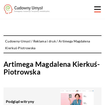
Cudowny-Umysl
/
Reklama i druk
/
Artimega Magdalena
Kierkuś-Piotrowska
Artimega Magdalena Kierkuś-
Piotrowska
Podgląd witryny