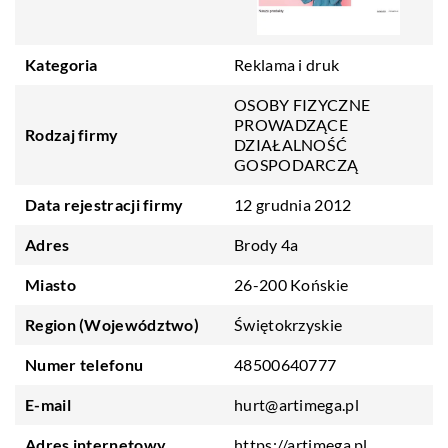
Kategoria
Reklama i druk
OSOBY FIZYCZNE
PROWADZĄCE
Rodzaj firmy
DZIAŁALNOŚĆ
GOSPODARCZĄ
Data rejestracji firmy
12 grudnia 2012
Adres
Brody 4a
Miasto
26-200 Końskie
Region (Województwo)
Świętokrzyskie
Numer telefonu
48500640777
E-mail
hurt@artimega.pl
Adres internetowy
https://artimega.pl