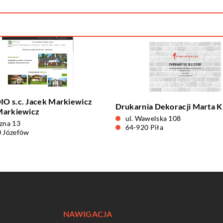
O s.c. Jacek Markiewicz
Drukarnia Dekoracji Marta 
Markiewicz
ul. Wawelska 108
zna 13
64-920 Piła
 Józefów
NAWIGACJA