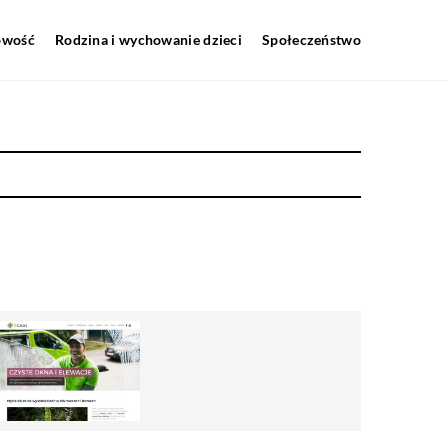
howość
Rodzina i wychowanie dzieci
Społeczeństwo