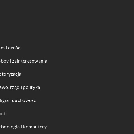
m i ogród
bby i zainteresowania
toryzacja
awo, rząd i polityka
ligia i duchowość
ort
chnologia i komputery