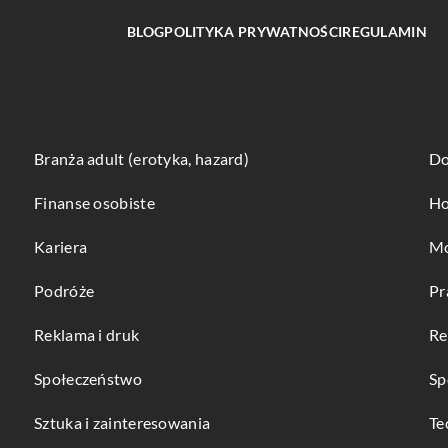
BLOG
POLITYKA PRYWATNOŚCI
REGULAMIN
Branża adult (erotyka, hazard)
Do
Finanse osobiste
Ho
Kariera
Mo
Podróże
Pr
Reklama i druk
Re
Społeczeństwo
Sp
Sztuka i zainteresowania
Te