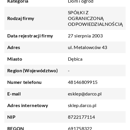
Kategoria
Dom i ogród
SPÓŁKI Z
Rodzaj firmy
OGRANICZONĄ
ODPOWIEDZIALNOŚCIĄ
Data rejestracji firmy
27 sierpnia 2003
Adres
ul. Metalowców 43
Miasto
Dębica
Region (Województwo)
-
Numer telefonu
48146809915
E-mail
esklep@darco.pl
Adres internetowy
sklep.darco.pl
NIP
8722177114
REGON
691758322