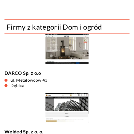
Firmy z kategorii Dom i ogród
DARCO Sp. z o.o
ul. Metalowców 43
Dębica
Welded Sp. z o. o.