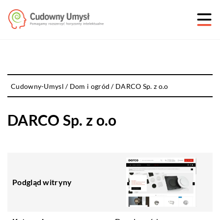
Cudowny-Umysl
/
Dom i ogród
/
DARCO Sp. z o.o
DARCO Sp. z o.o
Podgląd witryny