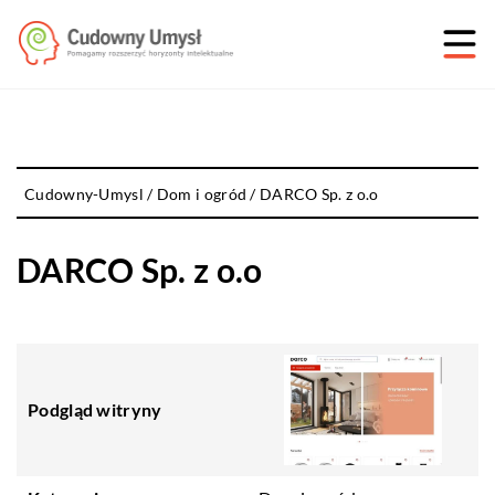
Cudowny-Umysl
/
Dom i ogród
/
DARCO Sp. z o.o
DARCO Sp. z o.o
Podgląd witryny