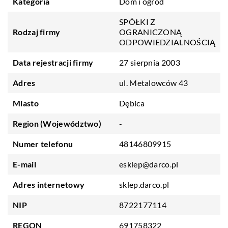
Kategoria
Dom i ogród
SPÓŁKI Z
Rodzaj firmy
OGRANICZONĄ
ODPOWIEDZIALNOŚCIĄ
Data rejestracji firmy
27 sierpnia 2003
Adres
ul. Metalowców 43
Miasto
Dębica
Region (Województwo)
-
Numer telefonu
48146809915
E-mail
esklep@darco.pl
Adres internetowy
sklep.darco.pl
NIP
8722177114
REGON
691758322