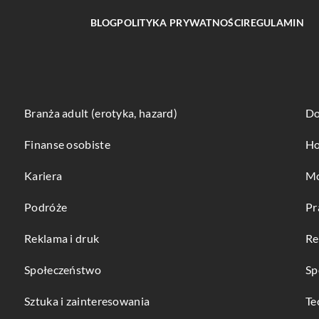
BLOG
POLITYKA PRYWATNOŚCI
REGULAMIN
Branża adult (erotyka, hazard)
Do
Finanse osobiste
Ho
Kariera
Mo
Podróże
Pr
Reklama i druk
Re
Społeczeństwo
Sp
Sztuka i zainteresowania
Te