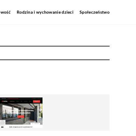
howość
Rodzina i wychowanie dzieci
Społeczeństwo