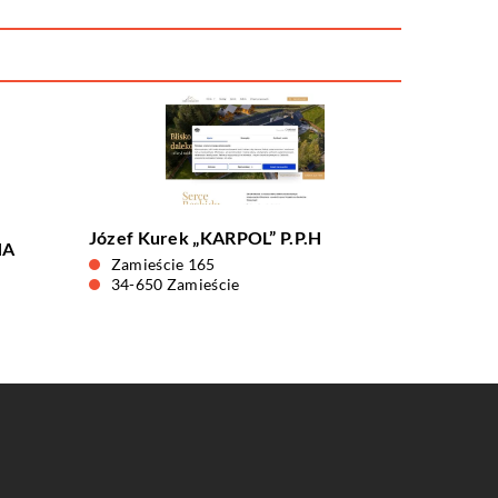
Józef Kurek „KARPOL” P.P.H
NA
Zamieście 165
34-650 Zamieście