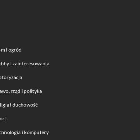
m i ogród
bby i zainteresowania
toryzacja
awo, rząd i polityka
ligia i duchowość
ort
chnologia i komputery