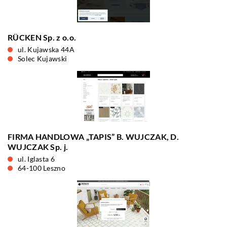
RÜCKEN Sp. z o.o.
ul. Kujawska 44A
Solec Kujawski
FIRMA HANDLOWA „TAPIS” B. WUJCZAK, D.
WUJCZAK Sp. j.
ul. Iglasta 6
64-100 Leszno