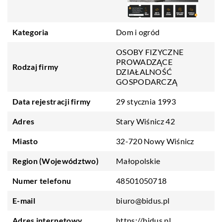
Kategoria
Dom i ogród
OSOBY FIZYCZNE
PROWADZĄCE
Rodzaj firmy
DZIAŁALNOŚĆ
GOSPODARCZĄ
Data rejestracji firmy
29 stycznia 1993
Adres
Stary Wiśnicz 42
Miasto
32-720 Nowy Wiśnicz
Region (Województwo)
Małopolskie
Numer telefonu
48501050718
E-mail
biuro@bidus.pl
Adres internetowy
https://bidus.pl