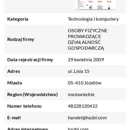
Kategoria
Technologia i komputery
OSOBY FIZYCZNE
PROWADZĄCE
Rodzaj firmy
DZIAŁALNOŚĆ
GOSPODARCZĄ
Data rejestracji firmy
29 kwietnia 2009
Adres
ul. Lisia 15
Miasto
05-410 Józefów
Region (Województwo)
mazowieckie
Numer telefonu
48228120422
E-mail
handel@hazbi.com
Adres internetowy
hazbi.com