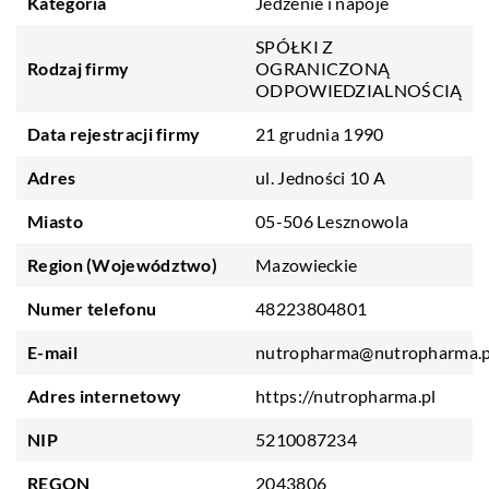
Kategoria
Jedzenie i napoje
SPÓŁKI Z
Rodzaj firmy
OGRANICZONĄ
ODPOWIEDZIALNOŚCIĄ
Data rejestracji firmy
21 grudnia 1990
Adres
ul. Jedności 10 A
Miasto
05-506 Lesznowola
Region (Województwo)
Mazowieckie
Numer telefonu
48223804801
E-mail
nutropharma@nutropharma.p
Adres internetowy
https://nutropharma.pl
NIP
5210087234
REGON
2043806