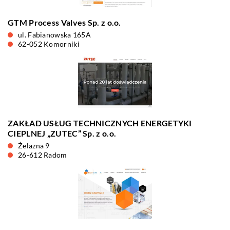
GTM Process Valves Sp. z o.o.
ul. Fabianowska 165A
62-052 Komorniki
ZAKŁAD USŁUG TECHNICZNYCH ENERGETYKI
CIEPLNEJ „ZUTEC” Sp. z o.o.
Żelazna 9
26-612 Radom