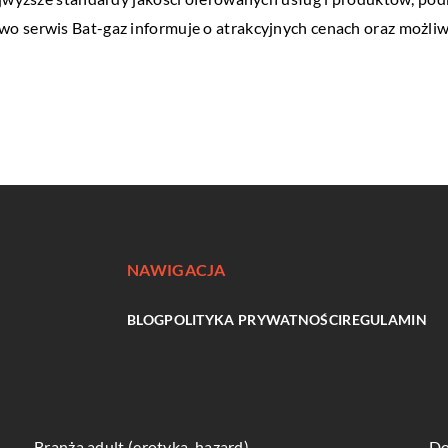
o serwis Bat-gaz informuje o atrakcyjnych cenach oraz możliw
NAWIGACJA
BLOG
POLITYKA PRYWATNOŚCI
REGULAMIN
Branża adult (erotyka, hazard)
Do