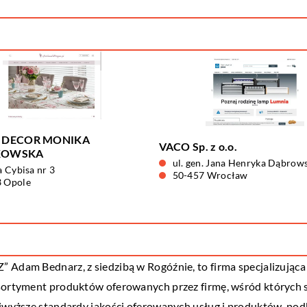
 DECOR MONIKA
VACO Sp. z o.o.
KOWSKA
ul. gen. Jana Henryka Dąbrow
a Cybisa nr 3
50-457 Wrocław
3 Opole
 Adam Bednarz, z siedzibą w Rogóźnie, to firma specjalizująca
sortyment produktów oferowanych przez firmę, wśród których są
ajwyższe standardy jakości oferowanych usług i produktów, pod