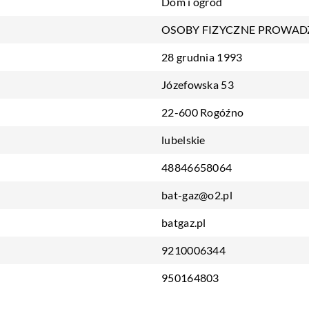
Dom i ogród
OSOBY FIZYCZNE PROWAD
28 grudnia 1993
Józefowska 53
22-600 Rogóźno
lubelskie
48846658064
bat-gaz@o2.pl
batgaz.pl
9210006344
950164803