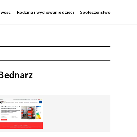
howość
Rodzina i wychowanie dzieci
Społeczeństwo
 Bednarz