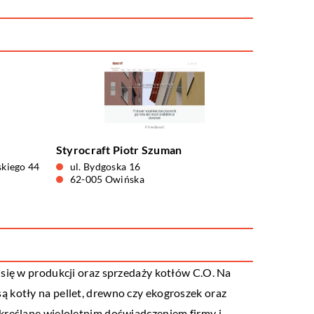
Styrocraft Piotr Szuman
skiego 44
ul. Bydgoska 16
62-005 Owińska
 się w produkcji oraz sprzedaży kotłów C.O. Na
 kotły na pellet, drewno czy ekogroszek oraz
kreślane wieloletnim doświadczeniem firmy i