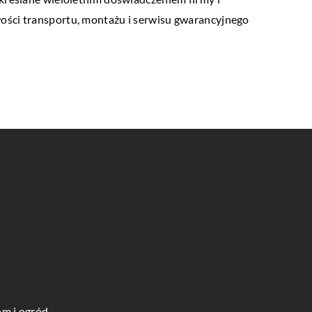
ości transportu, montażu i serwisu gwarancyjnego
m i ogród