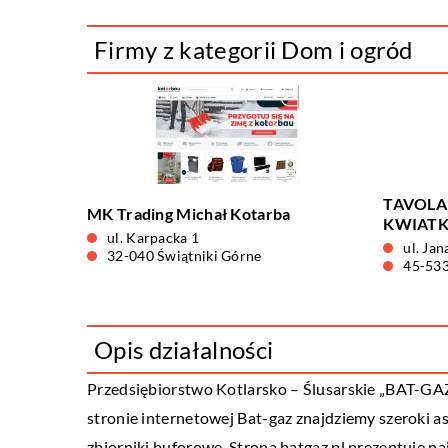
Firmy z kategorii Dom i ogród
TAVOLA
MK Trading Michał Kotarba
KWIAT
ul. Karpacka 1
ul. Jan
32-040 Świątniki Górne
45-53
Opis działalności
Przedsiębiorstwo Kotlarsko – Ślusarskie „BAT-GAZ”
stronie internetowej Bat-gaz znajdziemy szeroki a
zbiorniki buforowe. Strona batgaz.pl prezentuje n