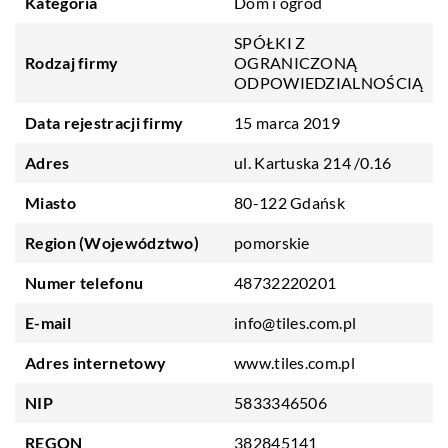
Kategoria
Dom i ogród
SPÓŁKI Z
Rodzaj firmy
OGRANICZONĄ
ODPOWIEDZIALNOŚCIĄ
Data rejestracji firmy
15 marca 2019
Adres
ul. Kartuska 214 /0.16
Miasto
80-122 Gdańsk
Region (Województwo)
pomorskie
Numer telefonu
48732220201
E-mail
info@tiles.com.pl
Adres internetowy
www.tiles.com.pl
NIP
5833346506
REGON
382845141