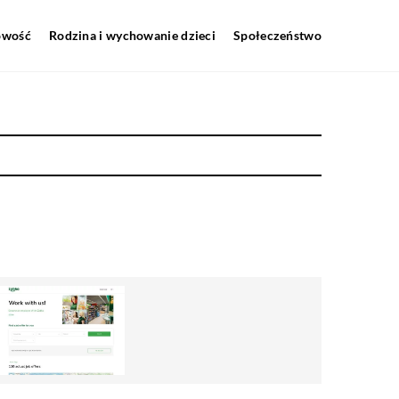
howość
Rodzina i wychowanie dzieci
Społeczeństwo