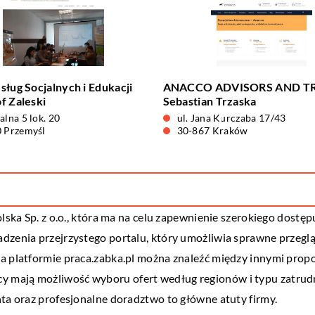
sług Socjalnych i Edukacji
ANACCO ADVISORS AND T
f Zaleski
Sebastian Trzaska
alna 5 lok. 20
ul. Jana Kurczaba 17/43
 Przemyśl
30-867 Kraków
lska Sp. z o.o., która ma na celu zapewnienie szerokiego dostęp
adzenia przejrzystego portalu, który umożliwia sprawne przegl
Na platformie praca.zabka.pl można znaleźć między innymi prop
mają możliwość wyboru ofert według regionów i typu zatrudnie
nta oraz profesjonalne doradztwo to główne atuty firmy.