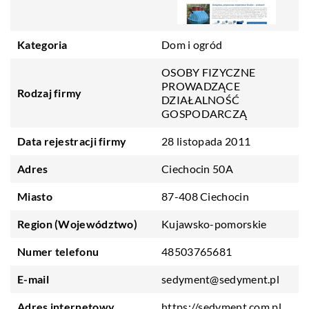
Kategoria
Dom i ogród
OSOBY FIZYCZNE
PROWADZĄCE
Rodzaj firmy
DZIAŁALNOŚĆ
GOSPODARCZĄ
Data rejestracji firmy
28 listopada 2011
Adres
Ciechocin 50A
Miasto
87-408 Ciechocin
Region (Województwo)
Kujawsko-pomorskie
Numer telefonu
48503765681
E-mail
sedyment@sedyment.pl
Adres internetowy
https://sedyment.com.pl