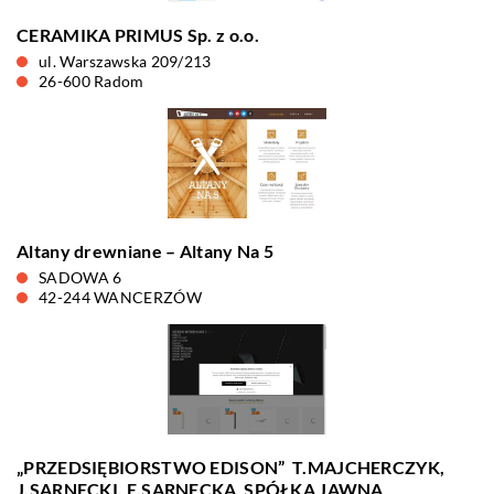
CERAMIKA PRIMUS Sp. z o.o.
ul. Warszawska 209/213
26-600 Radom
Altany drewniane – Altany Na 5
SADOWA 6
42-244 WANCERZÓW
„PRZEDSIĘBIORSTWO EDISON” ­ T.MAJCHERCZYK,
J.SARNECKI, E.SARNECKA ­ SPÓŁKA JAWNA