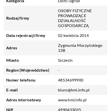
Kategoria
Dom i ogród
OSOBY FIZYCZNE
PROWADZĄCE
Rodzaj firmy
DZIAŁALNOŚĆ
GOSPODARCZĄ
Data rejestracji firmy
02 kwietnia 2014
Zygmunta Moczyńskiego
Adres
13B
Miasto
Szczecin
Region (Województwo)
-
Numer telefonu
48534699900
E-mail
biuro@hmi.info.pl
Adres internetowy
www.hmi.info.pl
NIP
4990433035