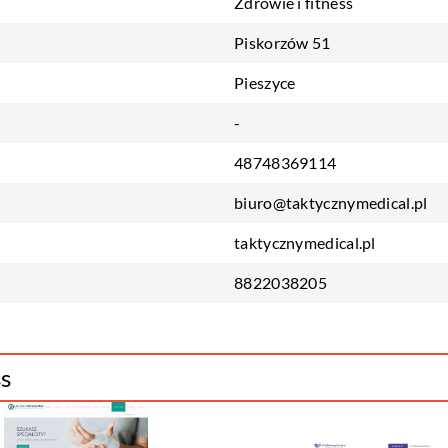
Zdrowie i fitness
Piskorzów 51
Pieszyce
-
48748369114
biuro@taktycznymedical.pl
taktycznymedical.pl
8822038205
ss