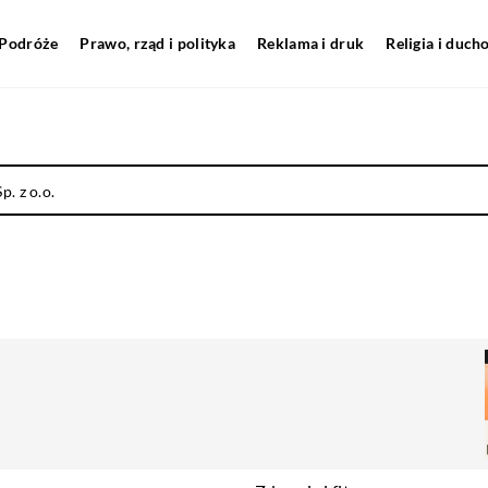
Podróże
Prawo, rząd i polityka
Reklama i druk
Religia i duc
. z o.o.