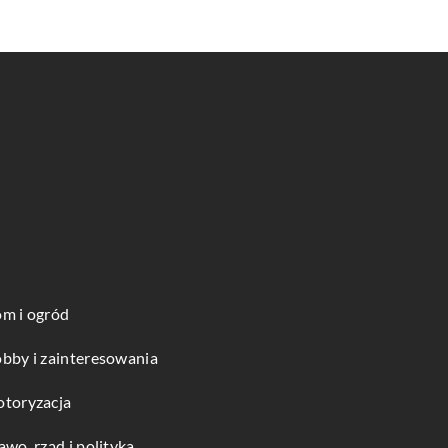
m i ogród
bby i zainteresowania
toryzacja
awo, rząd i polityka