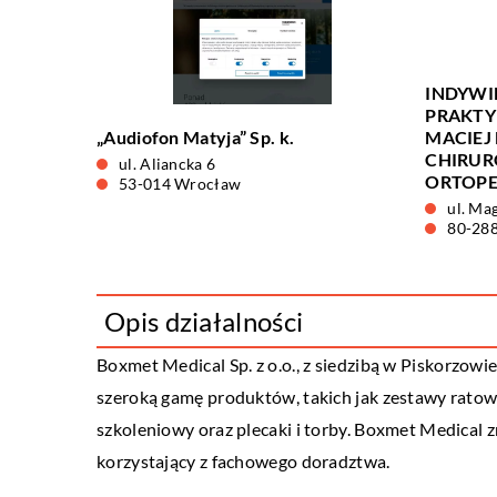
INDYWI
PRAKTY
„Audiofon Matyja” Sp. k.
MACIEJ
CHIRUR
ul. Aliancka 6
ORTOPE
53-014 Wrocław
ul. Mag
80-28
Opis działalności
Boxmet Medical Sp. z o.o., z siedzibą w Piskorzowi
szeroką gamę produktów, takich jak zestawy ratown
szkoleniowy oraz plecaki i torby. Boxmet Medical zn
korzystający z fachowego doradztwa.