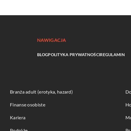
NAWIGACJA
BLOG
POLITYKA PRYWATNOŚCI
REGULAMIN
Branża adult (erotyka, hazard)
Do
Finanse osobiste
Ho
Kariera
Mo
Podróże
Pr