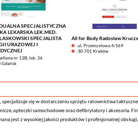
DUALNA SPECJALISTYCZNA
KA LEKARSKA LEK.MED.
 LASKOWSKI SPECJALISTA
All for Body Radosław Krucz
GII URAZOWEJ I
ul. Przemysłowa 4/169
DYCZNEJ
30-701 Kraków
ellana nr 12B, lok. 36
8 Gdańsk
e, specjalizuje się w dostarczaniu sprzętu ratownictwa taktyczn
icze, apteczki samochodowe oraz defibrylatory i akcesoria. Fir
ana jest z wysokiej jakości produktów i profesjonalnej obsługi,