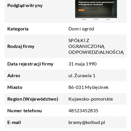
Podgląd witryny
Kategoria
Dom i ogród
SPÓŁKI Z
Rodzaj firmy
OGRANICZONĄ
ODPOWIEDZIALNOŚCIĄ
Data rejestracji firmy
31 maja 1990
Adres
ul. Żurawia 1
Miasto
86-031 Myślęcinek
Region (Województwo)
Kujawsko-pomorskie
Numer telefonu
48523452835
E-mail
bramy@kolbud.pl