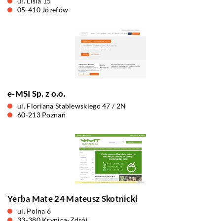
ul. Lisia 15
05-410 Józefów
e-MSI Sp. z o.o.
ul. Floriana Stablewskiego 47 / 2N
60-213 Poznań
Yerba Mate 24 Mateusz Skotnicki
ul. Polna 6
33-380 Krynica-Zdrój