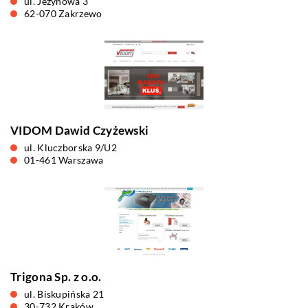
ul. Jeżynowa 3
62-070 Zakrzewo
VIDOM Dawid Czyżewski
ul. Kluczborska 9/U2
01-461 Warszawa
Trigona Sp. z o.o.
ul. Biskupińska 21
30-732 Kraków