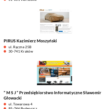
PIRUS Kazimierz Moszyński
ul. Rączna 25B
30-741 Kraków
” M S J ” Przedsiębiorstwo Informatyczne Sławomir
Głowacki
ul. Towarowa 4
85-746 Bydgoszcz