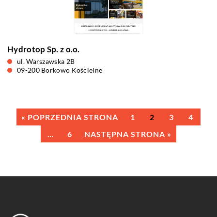
Hydrotop Sp. z o.o.
ul. Warszawska 2B
09-200 Borkowo Kościelne
« POPRZEDNIA STRONA
1
2
3
4
…
6
NASTĘPNA STRONA »