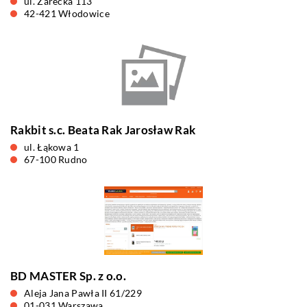
ul. Żarecka 113
42-421 Włodowice
Rakbit s.c. Beata Rak Jarosław Rak
ul. Łąkowa 1
67-100 Rudno
BD MASTER Sp. z o.o.
Aleja Jana Pawła II 61/229
01-031 Warszawa