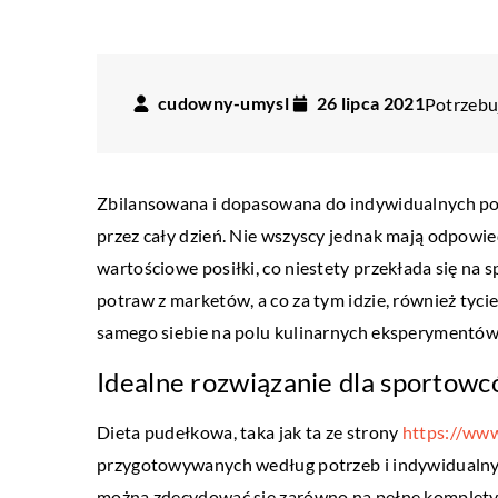
cudowny-umysl
26 lipca 2021
Potrzebuj
Zbilansowana i dopasowana do indywidualnych pot
przez cały dzień. Nie wszyscy jednak mają odpowi
wartościowe posiłki, co niestety przekłada się na 
potraw z marketów, a co za tym idzie, również tyci
samego siebie na polu kulinarnych eksperymentów
Idealne rozwiązanie dla sportowcó
BIZNES I MARKETING
Dieta pudełkowa, taka jak ta ze strony
https://www
28 kwietnia 2020
przygotowywanych według potrzeb i indywidualnych
Kiedy warto skorzystać z
można zdecydować się zarówno na pełne komplety skł