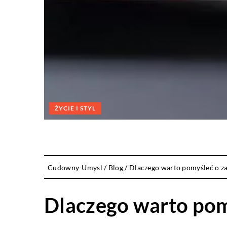
ŻYCIE I STYL
Cudowny-Umysl
/
Blog
/
Dlaczego warto pomyśleć o z
Dlaczego warto pom