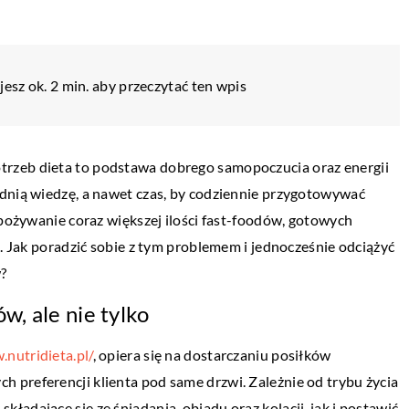
esz ok. 2 min. aby przeczytać ten wpis
rzeb dieta to podstawa dobrego samopoczucia oraz energii
ednią wiedzę, a nawet czas, by codziennie przygotowywać
spożywanie coraz większej ilości fast-foodów, gotowych
e. Jak poradzić sobie z tym problemem i jednocześnie odciążyć
?
w, ale nie tylko
.nutridieta.pl/
, opiera się na dostarczaniu posiłków
 preferencji klienta pod same drzwi. Zależnie od trybu życia
BEZ KATEGORII
 usług kancelarii
adające się ze śniadania, obiadu oraz kolacji, jak i postawić