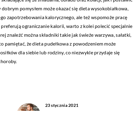
10 maja 2022
ów dobrym pomysłem może okazać się dieta wysokobiałkowa,
Manekiny – w jakiej branży są niezbędn
 życiu każdego z
ego zapotrzebowania kalorycznego, ale też wspomoże pracę
ych lat edukacji
eferują ograniczanie kalorii, warto z kolei polecić specjalnie
Manekiny są niezbędne w przemyśle mody
ennym skończywszy.
j znaleźć można składniki takie jak świeże warzywa, sałatki,
public relations, ponieważ pomagają poka
rto pamiętać, że dieta pudełkowa z powodzeniem może
ludziom, jak wygląda dany strój. W branży
siłków dla siebie lub rodziny, co niezwykle przydaje się
choroby.
23 stycznia 2021
ię
Odpowiedni strój jako element
udanego treningu