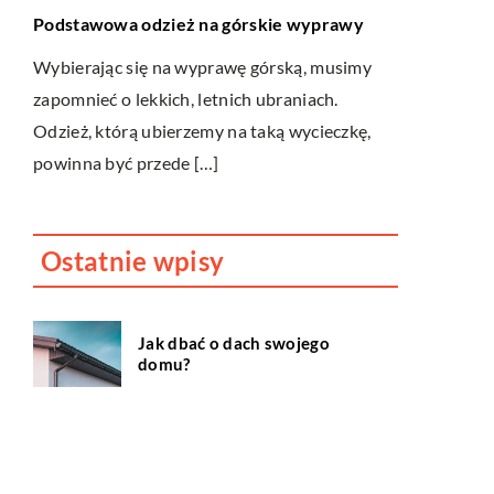
rachunkow
Podstawowa odzież na górskie wyprawy
e?
Matematyka 
Wybierając się na wyprawę górską, musimy
nas. Począw
 i w
zapomnieć o lekkich, letnich ubraniach.
szkolnej, n
zać
Odzież, którą ubierzemy na taką wycieczkę,
Stale robimy
 […]
powinna być przede […]
Ostatnie wpisy
Jak dbać o dach swojego
domu?
Dlaczego fotobudka to
cudowne urozmaicenie
każdego przyjęcia?