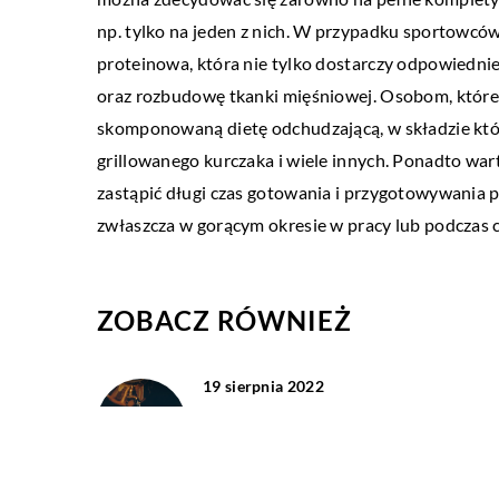
rachunkowej?
np. tylko na jeden z nich. W przypadku sportowc
Matematyka jest obecna w
proteinowa, która nie tylko dostarczy odpowiedni
nas. Począwszy od wczesn
oraz rozbudowę tkanki mięśniowej. Osobom, które pr
szkolnej, na życiu codzi
skomponowaną dietę odchudzającą, w składzie które
Stale robimy […]
grillowanego kurczaka i wiele innych. Ponadto wa
zastąpić długi czas gotowania i przygotowywania po
zwłaszcza w gorącym okresie w pracy lub podczas 
ZOBACZ RÓWNIEŻ
19 sierpnia 2022
Rytuał parzenia herbaty – z czego s
składa?