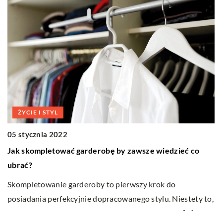
ŻYCIE I STYL
05 stycznia 2022
Jak skompletować garderobę by zawsze wiedzieć co
0
ubrać?
S
mu
Skompletowanie garderoby to pierwszy krok do
posiadania perfekcyjnie dopracowanego stylu. Niestety to,
Ka
co wydaje się nam bardzo łatwe, w rzeczywistości […]
p