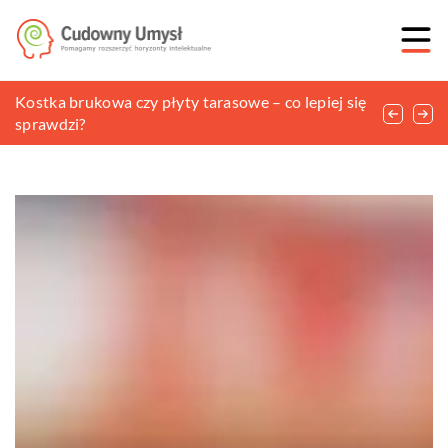
Jakie elementy w czasie użytkowania samochodu
Kostka brukowa czy płyty tarasowe – co lepiej się
Czym są testy psychometryczne i w jakim celu się
mogą ulec uszkodzeniu?
sprawdzi?
je wykonuje?