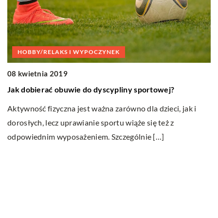
HOBBY/RELAKS I WYPOCZYNEK
1
08 kwietnia 2019
Si
Jak dobierać obuwie do dyscypliny sportowej?
Si
Aktywność fizyczna jest ważna zarówno dla dzieci, jak i
s
dorosłych, lecz uprawianie sportu wiąże się też z
W
odpowiednim wyposażeniem. Szczególnie […]
ł,
Ostatnie wpisy