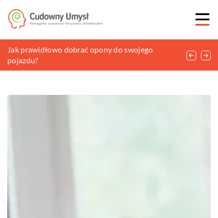
Dlaczego fotobudka to cudowne urozmaicenie
Jak prawidłowo dobrać opony do swojego
Jak przechowywać pościel, która aktualnie nie jest
każdego przyjęcia?
pojazdu?
w użytku?