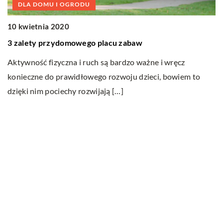
DLA DOMU I OGRODU
10 kwietnia 2020
1
3 zalety przydomowego placu zabaw
O
u
Aktywność fizyczna i ruch są bardzo ważne i wręcz
konieczne do prawidłowego rozwoju dzieci, bowiem to
U
dzięki nim pociechy rozwijają […]
ka
ak
im
Ostatnie wpisy
Jak dbać o dach swojego domu?