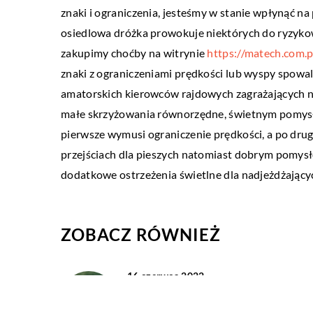
07 lutego 2021
znaki i ograniczenia, jesteśmy w stanie wpłynąć 
Jak utrzymać ciągłość pr
osiedlowa dróżka prowokuje niektórych do ryzykow
zakupimy choćby na witrynie
https://matech.com.p
Utrzymanie ciągłości prod
znaki z ograniczeniami prędkości lub wyspy spow
niezwykle trudnych czasac
amatorskich kierowców rajdowych zagrażających n
przetrwania przedsiębior
małe skrzyżowania równorzędne, świetnym pomysłe
można utrzymywać zbyt d
pierwsze wymusi ograniczenie prędkości, a po drug
przejściach dla pieszych natomiast dobrym pomys
dodatkowe ostrzeżenia świetlne dla nadjeżdżający
ZOBACZ RÓWNIEŻ
16 czerwca 2022
Dorosłe dziecko alkoholika – jakie
może mieć problemy?