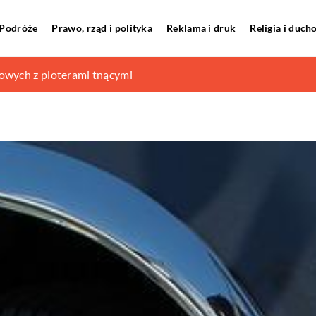
Podróże
Prawo, rząd i polityka
Reklama i druk
Religia i duc
dustrialnym – które wybrać?
owych z ploterami tnącymi
go powietrza i jakie jest jej zastosowanie?