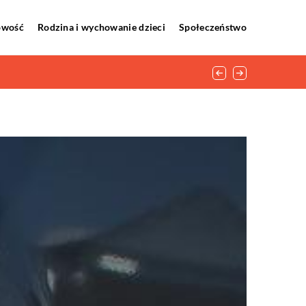
howość
Rodzina i wychowanie dzieci
Społeczeństwo