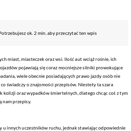
Potrzebujesz ok. 2 min. aby przeczytać ten wpis
 miast, miasteczek oraz wsi. Ilość aut wciąż rośnie, ich
ojazdów pojawiają się coraz mocniejsze silniki prowokujące
badania, wiele obecnie posiadających prawo jazdy osób nie
o świadczy o znajomości przepisów. Niestety ta szara
k kolizji oraz wypadków śmiertelnych, dlatego chcąc coś z tym
ą nam przepisy.
ŻYCIE I STYL
y u innych uczestników ruchu, jednak stawiając odpowiednie
16 września 2022