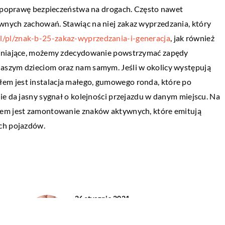
na poprawę bezpieczeństwa na drogach. Często nawet
Historia bransoletki, ozdoba od wieków
odukcji?
nych zachowań. Stawiąc na niej zakaz wyprzedzania, który
spoczywająca na naszych nadgarstkach
l/pl/znak-b-25-zakaz-wyprzedzania-i-generacja
, jak również
ukcji w tych
Używana jako ozdoba od czasów
alniające, możemy zdecydowanie powstrzymać zapędy
h jest kluczowe dla
starożytnych, jednak jej zastosowanie jak
aszym dzieciom oraz nam samym. Jeśli w okolicy występują
stw. Oczywiście nie
element dekoracyjny sięga co najmniej 300
m jest instalacja małego, gumowego ronda, które po
użego stanu […]
p.n.e., gdzie były […]
ie da jasny sygnał o kolejności przejazdu w danym miejscu. Na
łem jest zamontowanie znaków aktywnych, które emitują
ch pojazdów.
26 stycznia 2021
Jak prawidłowo powinien być
nałożony lakier hybrydowy?