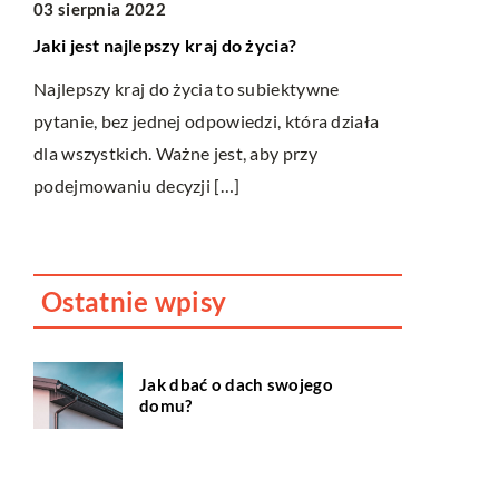
03 sierpnia 2022
07 lutego 2
Jaki jest najlepszy kraj do życia?
Jak utrzyma
Najlepszy kraj do życia to subiektywne
Utrzymanie 
pytanie, bez jednej odpowiedzi, która działa
niezwykle t
o
dla wszystkich. Ważne jest, aby przy
przetrwania
0 r.
podejmowaniu decyzji […]
można utrzy
Ostatnie wpisy
Jak dbać o dach swojego
domu?
Dlaczego fotobudka to
cudowne urozmaicenie