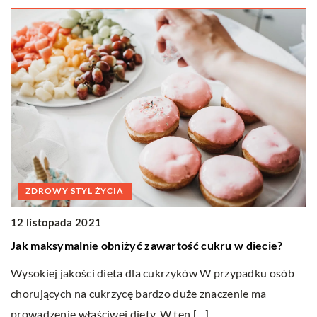
ZDROWY STYL ŻYCIA
12 listopada 2021
2
Jak maksymalnie obniżyć zawartość cukru w diecie?
S
m
Wysokiej jakości dieta dla cukrzyków W przypadku osób
Ob
ą
chorujących na cukrzycę bardzo duże znaczenie ma
z
prowadzenie właściwej diety. W ten […]
st