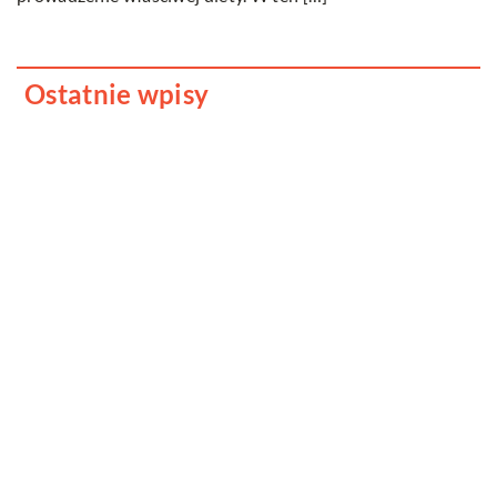
Ostatnie wpisy
Jak dbać o dach swojego domu?
Dlaczego fotobudka to cudowne
urozmaicenie każdego przyjęcia?
Kreatywna organizacja kabli to relaksujące
zajęcie, przekonaj się sam!
Jak znaleźć dobrego adwokata?