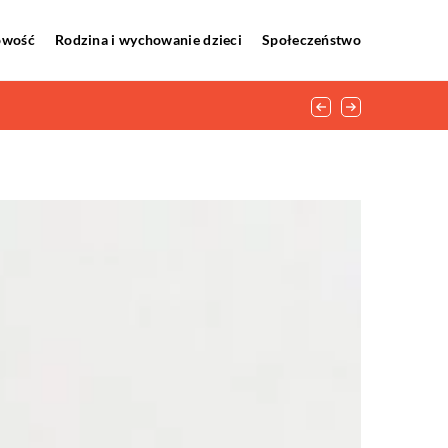
howość
Rodzina i wychowanie dzieci
Społeczeństwo