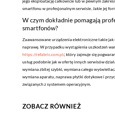
jego eksploatację całkowicie lub w pewnym zakresi
11 marca 2019
smartfonu w profesjonalnym serwisie. Jakie jej fo
Jakie aparaty są dobre?
W czym dokładnie pomagają profe
Początkujący pasjonaci f
smartfonów?
często duży problem z w
Zaawansowane urządzenia elektroniczne takie jak s
odpowiedniego aparatu, kt
naprawę. W przypadku wystąpienia uszkodzeń war
będzie spełniał ich oczek
https://refabric.com.pl/
, który zajmuje się pogwar
usług podobnie jak w ofertę innych serwisów działa
wymiana zbitej szybki, wymiana całego wyświetlacz
wymiana aparatu, naprawa płytki dotykowe i przy
związanych z systemem operacyjnym.
ZOBACZ RÓWNIEŻ