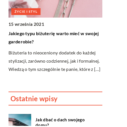
11 marca 2
ŻYCIE I STYL
Jakie apara
15 września 2021
Początkując
Jakiego typu biżuterię warto mieć w swojej
często duży
garderobie?
odpowiednie
Biżuteria to nieoceniony dodatek do każdej
będzie spełn
stylizacji, zarówno codziennej, jak i formalnej.
Wiedzą o tym szczególnie te panie, które z […]
[…]
Ostatnie wpisy
Jak dbać o dach swojego
domu?