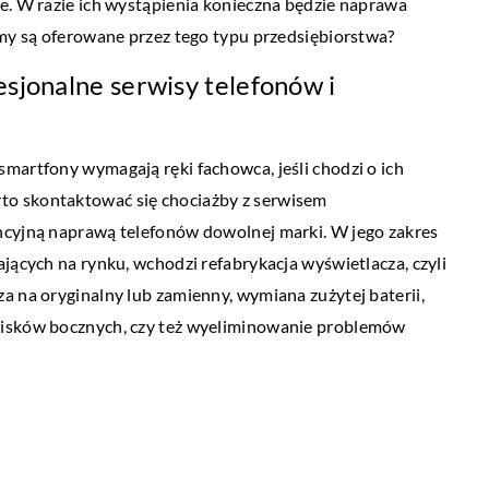
e. W razie ich wystąpienia konieczna będzie naprawa
BIZNES I MARKETING
rmy są oferowane przez tego typu przedsiębiorstwa?
19 marca 2020
sjonalne serwisy telefonów i
otografowania mają
Wynajem samochodu wraz z kierowcą –
yborem
kilka przydatnych informacji
martfony wymagają ręki fachowca, jeśli chodzi o ich
óry z jednej strony
Planując podróż samochodem, mamy do
to skontaktować się chociażby z serwisem
iwania w […]
wyboru dwie podstawowe możliwości.
ancyjną naprawą telefonów dowolnej marki. W jego zakres
Możemy odbyć ją autem prywatnym lub
jących na rynku, wchodzi refabrykacja wyświetlacza, czyli
możemy skorzystać z oferty wypożyczalni 
a na oryginalny lub zamienny, wymiana zużytej baterii,
cisków bocznych, czy też wyeliminowanie problemów