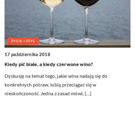
ŻYCIE I STYL
2
17 października 2018
N
Kiedy pić białe, a kiedy czerwone wino?
Ry
Dyskusję na temat tego, jakie wina nadają się do
W
konkretnych potraw, lubią przeciągać się w
ci
w
nieskończoność. Jedna z zasad mówi, […]
Ostatnie wpisy