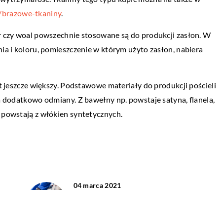
BIZNES I MARKETING
o/brazowe-tkaniny
.
29 kwietnia 2021
ur czy woal powszechnie stosowane są do produkcji zasłon. W
– od czego zacząć?
Długopisy wykrywalne – gdzie są
nia i koloru, pomieszczenie w którym użyto zasłon, nabiera
wykorzystywane?
 organizowania
ie określić, jak ma
Kluczowe w branży spożywczej jest
st jeszcze większy. Podstawowe materiały do produkcji pościeli
kreśl, które części
przestrzeganie zasad HAACP, czyli analizy
ma dodatkowo odmiany. Z bawełny np. powstaje satyna, flanela,
zagrożeń i krytycznych punktów kontroli.
e powstają z włókien syntetycznych.
Przepisy dotyczą przechowywania żywnośc
jej […]
04 marca 2021
ny
Jakie sprzęty przydadzą się podczas
remontu domu?