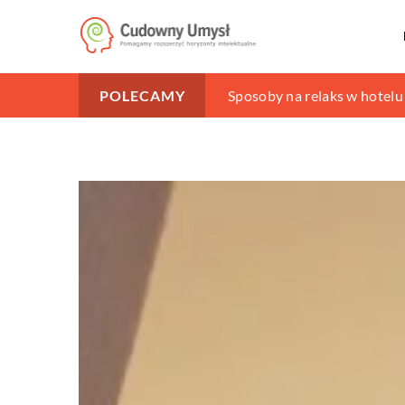
Jak dbać o szkła kontaktow
Sposoby na relaks w hotelu
Czym jest instalacja sanitar
POLECAMY