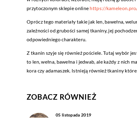
BEZ KATEGORII
przytoczonym sklepie online
https://kameleon.pr
13 maja 2022
Oprócz tego materiały takie jak len, bawełna, wel
Organizacja przestrzeni 
zależności od grubości samej tkaniny, jej pochodze
Przed przystąpieniem do
odpowiedniego charakteru.
przestrzeni należy dokładn
Z tkanin szyje się również pościele. Tutaj wybór je
ona wyglądać. Następnie o
to len, wełna, bawełna i jedwab, ale każdy z nich 
wymagają uwagi i ile […]
kora czy adamaszek. Istnieją również tkaniny któr
ZOBACZ RÓWNIEŻ
05 listopada 2019
Jak zaplanować system kanalizacyj
domu?