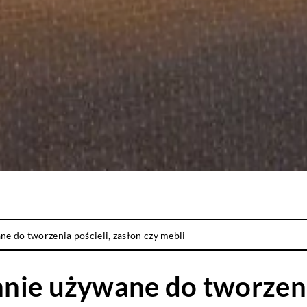
e do tworzenia pościeli, zasłon czy mebli
nie używane do tworzenia