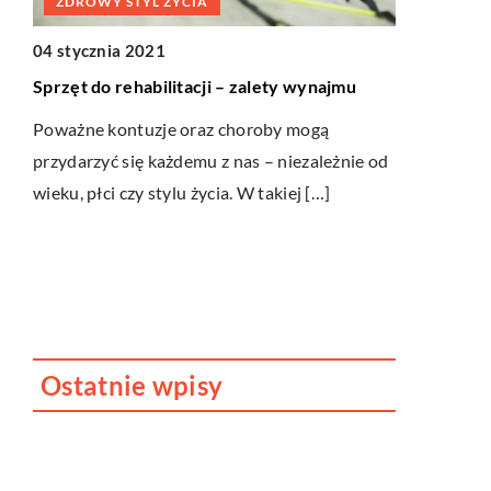
ZDROWY STYL ŻYCIA
BEZ KATE
04 stycznia 2021
13 maja 20
Sprzęt do rehabilitacji – zalety wynajmu
Organizacja
Poważne kontuzje oraz choroby mogą
Przed przys
przydarzyć się każdemu z nas – niezależnie od
przestrzeni 
wieku, płci czy stylu życia. W takiej […]
ona wyglądać
wymagają uwa
i,
Ostatnie wpisy
Jak dbać o dach swojego
domu?