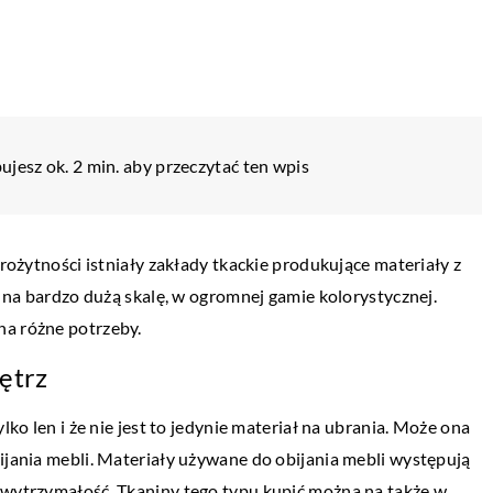
ujesz ok. 2 min. aby przeczytać ten wpis
arożytności istniały zakłady tkackie produkujące materiały z
ny na bardzo dużą skalę, w ogromnej gamie kolorystycznej.
na różne potrzeby.
ętrz
lko len i że nie jest to jedynie materiał na ubrania. Może ona
bijania mebli. Materiały używane do obijania mebli występują
i wytrzymałość. Tkaniny tego typu kupić można na także w