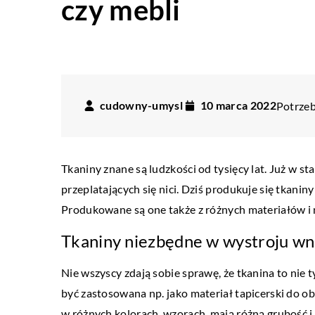
czy mebli
cudowny-umysl
10 marca 2022
Potrzeb
Tkaniny znane są ludzkości od tysięcy lat. Już w st
przeplatających się nici. Dziś produkuje się tkani
Produkowane są one także z różnych materiałów i 
Tkaniny niezbędne w wystroju wn
Nie wszyscy zdają sobie sprawę, że tkanina to nie ty
być zastosowana np. jako materiał tapicerski do o
w różnych kolorach, wzorach, mają różną grubość 