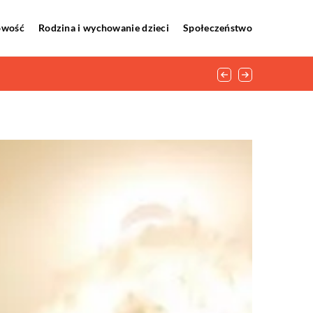
howość
Rodzina i wychowanie dzieci
Społeczeństwo