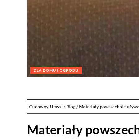
DLA DOMU I OGRODU
Cudowny-Umysl
/
Blog
/
Materiały powszechnie używan
Materiały powszech