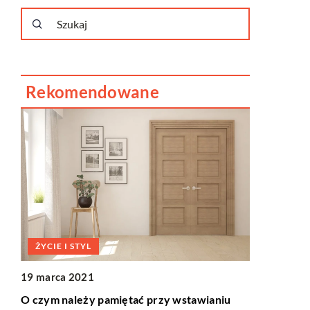
Rekomendowane
ŻYCIE I STYL
ŻYCIE I S
19 marca 2021
16 sierpnia
O czym należy pamiętać przy wstawianiu
Jak długo u