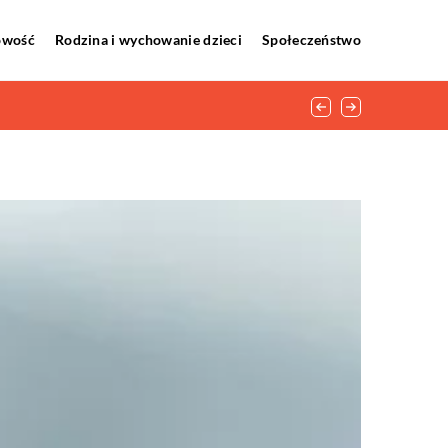
howość
Rodzina i wychowanie dzieci
Społeczeństwo