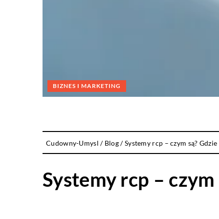
BIZNES I MARKETING
Cudowny-Umysl
/
Blog
/
Systemy rcp – czym są? Gdzie 
Systemy rcp – czym 