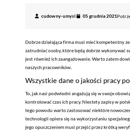
cudowny-umysl
05 grudnia 2021
Potrze
Dobrze działająca firma musi mieć kompetentny ze
zatrudniać osoby, które będą dobrze wykonywać s
jest również ich zaangażowanie. Warto zatem dowi
naszych pracowników.
Wszystkie dane o jakości pracy 
To, jak nasi podwładni angażują się w swoje obowi
kontrolować czas ich pracy. Niestety zapisy w pol
ŻYCIE I STYL
tego powodu warto zastosować niektóre nowoczesn
16 sierpnia 2019
technologii opiera się na wykorzystaniu specjalne
Jak długo utrzymuje się 
jego opuszczeniem musi przejść przez krótką weryf