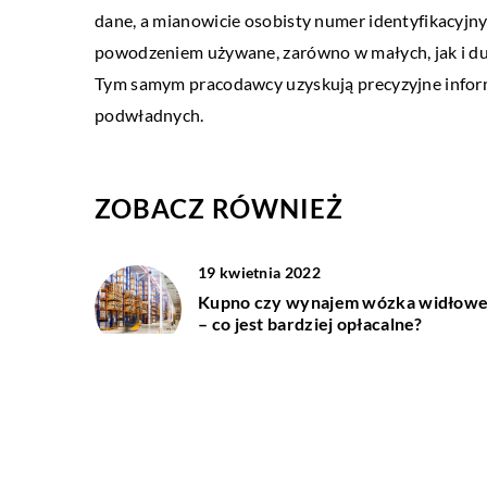
permanentnego i czy nal
dane, a mianowicie osobisty numer identyfikacyjny 
czasie poprawiać?
powodzeniem używane, zarówno w małych, jak i duż
Tym samym pracodawcy uzyskują precyzyjne infor
Makijaż permanentny to r
podwładnych.
upiększającego, który pol
wprowadzeniu bezpośred
granulek pigmentu natur
ZOBACZ RÓWNIEŻ
Zazwyczaj stosuje się […]
19 kwietnia 2022
Kupno czy wynajem wózka widłow
– co jest bardziej opłacalne?
14 grudnia 2022
Jak motywować pracowników do
pracy?