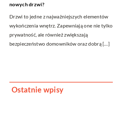
nowych drzwi?
permanentne
ej
czasie popr
oraz
Drzwi to jedne z najważniejszych elementów
wykończenia wnętrz. Zapewniają one nie tylko
Makijaż per
prywatność, ale również zwiększają
upiększając
bezpieczeństwo domowników oraz dobrą […]
wprowadzen
granulek pi
Zazwyczaj st
Ostatnie wpisy
Jak dbać o dach swojego
domu?
Dlaczego fotobudka to