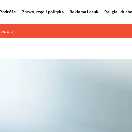
Podróże
Prawo, rząd i polityka
Reklama i druk
Religia i duc
importowaniu aut z USA?
ocedura
ibracji wagi analitycznej?