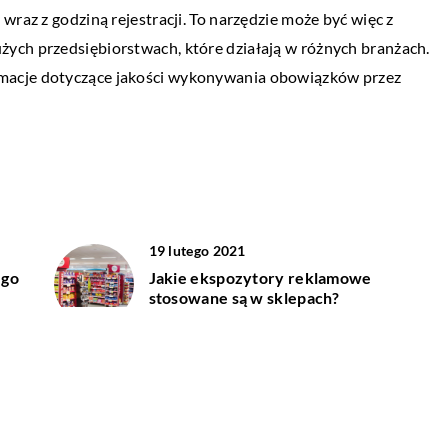
eży go po jakimś
wraz z godziną rejestracji. To narzędzie może być więc z
Rynek meblowy z roku na rok coraz bardzi
ych przedsiębiorstwach, które działają w różnych branżach.
ewoluuje. Wprowadzane są nowe modele 
macje dotyczące jakości wykonywania obowiązków przez
pomysły, które wnoszą coraz większą
odzaj zabiegu
uniwersalność […]
ega na
nio pod skórę
alnego pochodzenia.
19 lutego 2021
ego
Jakie ekspozytory reklamowe
stosowane są w sklepach?
17 grudnia 2022
Jakie formy reklamy są istotne w
dzisiejszych czasach?