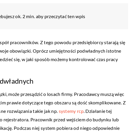
bujesz ok. 2 min. aby przeczytać ten wpis
spół pracowników. Z tego powodu przedsiębiorcy starają się
woje obowiązki. Oprócz umiejętności podwładnych istotne
edzieć się, w jaki sposób możemy kontrolować czas pracy
podwładnych
ązki, może przesądzić o losach firmy. Pracodawcy muszą więc
skim prawie dotyczące tego obszaru są dość skomplikowane. Z
DLA DOMU I OGRODU
e rozwiązania takie jak np.
systemy rcp
. Działanie tej
29 maja 2018
go rejestratora. Pracownik przed wejściem do budynku lub
Na jaki narożnik się zdecydować?
efekt makijażu
ikację. Podczas niej system pobiera od niego odpowiednie