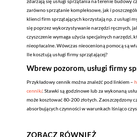
zdarzają się usługi sprzątania na terenie budow
ŻYCIE I STYL
zarówno sprzątanie kompleksowe, jak i poszczegó
BIZNE
07 grudnia 2021
klienci firm sprzątających korzystają np. z usług
03 czer
Jak stworzyć plac zabaw, który spodoba się
się poprzez wykorzystywanie narzędzi ręcznych, ja
Jak dzia
naszym dzieciom?
czyszczenie wymaga użycia specjalnych narzędzi, kt
nieopłacalne. Wówczas nieocenioną pomocą są właś
Pojawien
Plac zabaw to wyjątkowe miejsce dla dzieci.
Ile kosztują usługi firmy sprzątającej?
sklepów 
Przede wszystkim pozwala im aktywnie
temu obr
spędzać czas na świeżym powietrzu. Pomaga
Wbrew pozorom, usługi firmy sp
doprowad
zdobywać nowe […]
Przykładowy cennik można znaleźć pod linkiem –
h
cennik/
. Stawki są godzinowe lub za wykonaną usłu
może kosztować 80-200 złotych. Zaoszczędzony c
absorbujących czynności w warunkach lśniąco czys
ZOBACZ RÓWNIEŻ