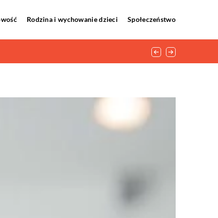
howość
Rodzina i wychowanie dzieci
Społeczeństwo