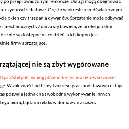
y czy po przeprowadzonym remoncie. Usługi mogą obejmować
TECH
lne czynności składowe. Często w okresie przedświątecznym
S I MARKETING
01 sierpnia 2019
i mycia okien czy trzepania dywanów. Sprzątanie może odbywać
wca 2019
Współczesne maszyny s
k i mechanicznych. Zdarza się bowiem, że profesjonalne
ła firma spedycyjna?
óre nie są dostępne na co dzień, a ich kupno jest
Zawód stolarza wymaga k
nie firmy sprzątające.
ie się w ostatnich latach licznych
specjalistycznych, częst
internetowych i wzrastający dzięki
zaawansowanych pod w
ót towarów to zjawiska, które
technologicznym maszyn.
rzątającej nie są zbyt wygórowane
ziły do znacznego […]
urządzenia są dosyć kosz
ttps://stefpolcleaning.pl/cennik-mycie-okien-warszawa-
gę. W zależności od firmy i zakresu prac, podstawowa usługa
zas pozwala jednak na swobodne wykonywanie innych
tego biura, bądź na relaks w domowym zaciszu.