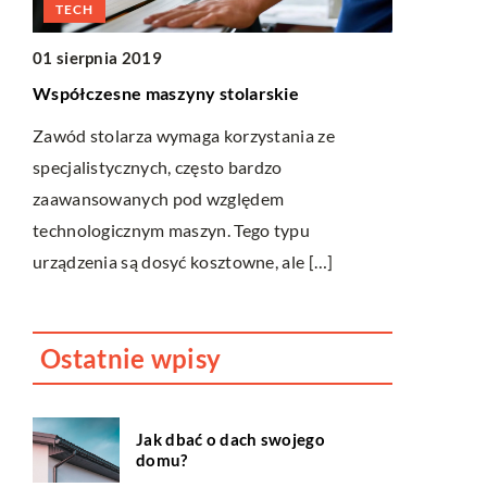
ŻYCIE I STYL
07 grudnia 2021
Jak stworzyć plac zabaw, który spodoba
tolarskie
naszym dzieciom?
orzystania ze
Plac zabaw to wyjątkowe miejsce dla dziec
o bardzo
Przede wszystkim pozwala im aktywnie
zględem
spędzać czas na świeżym powietrzu. Pom
 Tego typu
zdobywać nowe […]
towne, ale […]
Ostatnie wpisy
Jak dbać o dach swojego
domu?