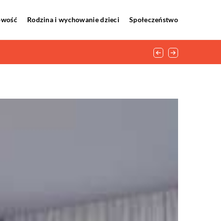
howość
Rodzina i wychowanie dzieci
Społeczeństwo