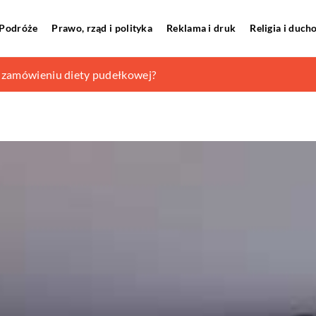
Podróże
Prawo, rząd i polityka
Reklama i druk
Religia i duc
ba pamiętać, przy użytkowaniu motocykla?
 zamówieniu diety pudełkowej?
hód?