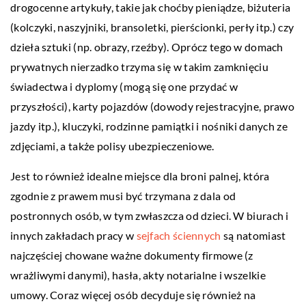
drogocenne artykuły, takie jak choćby pieniądze, biżuteria
(kolczyki, naszyjniki, bransoletki, pierścionki, perły itp.) czy
dzieła sztuki (np. obrazy, rzeźby). Oprócz tego w domach
prywatnych nierzadko trzyma się w takim zamknięciu
świadectwa i dyplomy (mogą się one przydać w
przyszłości), karty pojazdów (dowody rejestracyjne, prawo
jazdy itp.), kluczyki, rodzinne pamiątki i nośniki danych ze
zdjęciami, a także polisy ubezpieczeniowe.
Jest to również idealne miejsce dla broni palnej, która
zgodnie z prawem musi być trzymana z dala od
postronnych osób, w tym zwłaszcza od dzieci. W biurach i
innych zakładach pracy w
sejfach ściennych
są natomiast
najczęściej chowane ważne dokumenty firmowe (z
wrażliwymi danymi), hasła, akty notarialne i wszelkie
umowy. Coraz więcej osób decyduje się również na