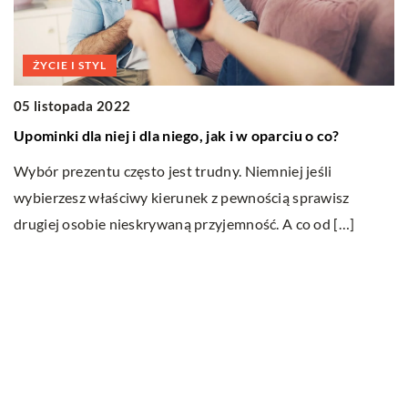
ŻYCIE I STYL
1
D
05 listopada 2022
c
Upominki dla niej i dla niego, jak i w oparciu o co?
F
Wybór prezentu często jest trudny. Niemniej jeśli
u
s
wybierzesz właściwy kierunek z pewnością sprawisz
wy
drugiej osobie nieskrywaną przyjemność. A co od […]
M
Ostatnie wpisy
Jak dbać o dach swojego domu?