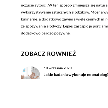
uczucie sytości. W ten sposób zmniejsza się natura
Co to jest kac i jak go w
wykorzystywanie sztucznych słodzików. Można wyk
Kto nie przeżył w życiu p
kulinarne, a dodatkowo zawiera wiele cennych mi
nie wie co to jest życie. Bó
ze spożywania słodyczy. Lepiej zastąpić je porcjam
ogólnie złe samopoczucie
dodatkowo bardzo pożywne.
ZOBACZ RÓWNIEŻ
10 września 2020
Jakie badania wykonuje neonatolog
22 września 2020
Co ubrać na randkę?