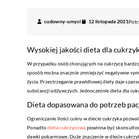
cudowny-umysl
12 listopada 2021
Potr
Wysokiej jakości dieta dla cukrz
W przypadku osób chorujących na cukrzycę bardzo
sposób można znacznie zmniejszyć negatywne symp
życia. Przestrzeganie prawidłowej diety daje szan
substancji odżywczych. Jednocześnie dieta dla cuk
Dieta dopasowana do potrzeb pac
Ograniczanie ilości cukru w diecie cukrzyka pozwa
ŻYCIE I STYL
Ponadto
dieta cukrzycowa
powinna być skonsultow
dawki pokarmowe. Duże znaczenie w diecie cukrz
04 września 2017