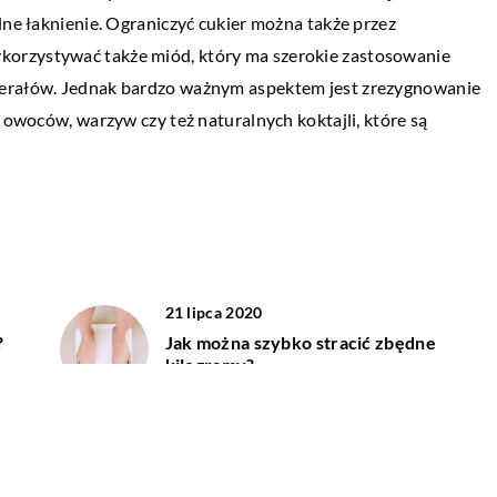
lne łaknienie. Ograniczyć cukier można także przez
yleczyć?
blachy tłocznej?
orzystywać także miód, który ma szerokie zastosowanie
orządnego kaca ten
Siatka prasowana jest produkowana przy
nerałów. Jednak bardzo ważnym aspektem jest zrezygnowanie
l, pragnienie i
użyciu kombinacji rolek i matryc. Zazwycza
i owoców, warzyw czy też naturalnych koktajli, które są
 […]
one rozmieszczone w konfiguracji tandem
lub wielostopniowej. Prasowanie, […]
21 lipca 2020
?
Jak można szybko stracić zbędne
kilogramy?
03 grudnia 2019
Oszukać czas – jak za sprawą
medycyny estetycznej odebrać sobie