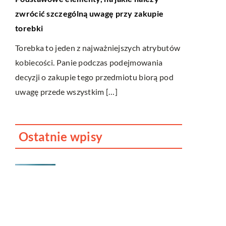
Co to jest k
zwrócić szczególną uwagę przy zakupie
torebki
Kto nie prz
nie wie co to
Torebka to jeden z najważniejszych atrybutów
j są
ogólnie złe
kobiecości. Panie podczas podejmowania
owej
decyzji o zakupie tego przedmiotu biorą pod
uwagę przede wszystkim […]
Ostatnie wpisy
Jak dbać o dach swojego
domu?
Dlaczego fotobudka to
cudowne urozmaicenie