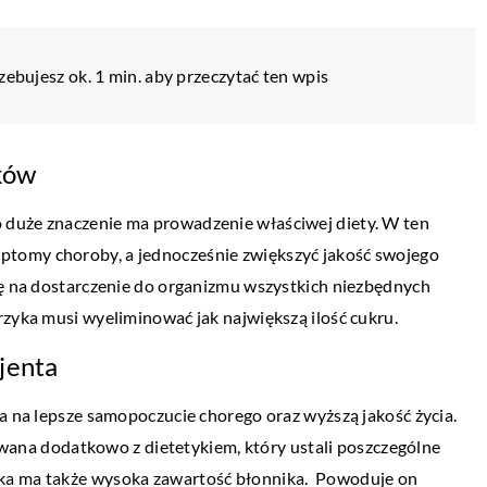
zebujesz ok. 1 min. aby przeczytać ten wpis
yków
 duże znaczenie ma prowadzenie właściwej diety. W ten
tomy choroby, a jednocześnie zwiększyć jakość swojego
sę na dostarczenie do organizmu wszystkich niezbędnych
rzyka musi wyeliminować jak największą ilość cukru.
jenta
TECH
la na lepsze samopoczucie chorego oraz wyższą jakość życia.
ana dodatkowo z dietetykiem, który ustali poszczególne
12 października 2022
yka ma także wysoka zawartość błonnika. Powoduje on
W jaki sposób produkowana jest siatka z