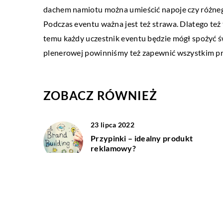
dachem namiotu można umieścić napoje czy różnego
Kiedy potrzebujesz prawn
Podczas eventu ważna jest też strawa. Dlatego też 
trudności w znalezieniu ko
temu każdy uczestnik eventu będzie mógł spożyć ś
naprawdę dobry w swojej 
plenerowej powinniśmy też zapewnić wszystkim p
wiele osób oferuje […]
ZOBACZ RÓWNIEŻ
23 lipca 2022
Przypinki – idealny produkt
reklamowy?
07 maja 2018
Jak zorganizować przeprowadzkę?