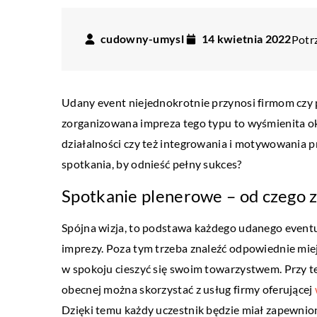
cudowny-umysl
14 kwietnia 2022
Potrz
Udany event niejednokrotnie przynosi firmom czy 
zorganizowana impreza tego typu to wyśmienita o
działalności czy też integrowania i motywowania p
spotkania, by odnieść pełny sukces?
Spotkanie plenerowe – od czego 
Spójna wizja, to podstawa każdego udanego event
imprezy. Poza tym trzeba znaleźć odpowiednie miej
BIZNES I MARKETING
w spokoju cieszyć się swoim towarzystwem. Przy t
28 lutego 2023
obecnej można skorzystać z usług firmy oferującej
Jak znaleźć dobrego ad
Dzięki temu każdy uczestnik będzie miał zapewnio