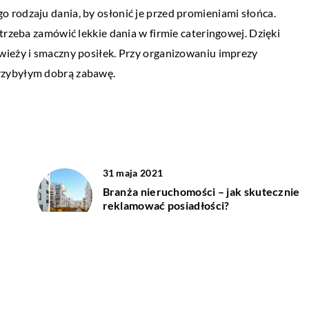
 rodzaju dania, by osłonić je przed promieniami słońca.
Biżuteria to prezent, który zachwyca każd
ika, możesz mieć
trzeba zamówić lekkie dania w firmie cateringowej. Dzięki
Jest też idealną odpowiedzią na wszelkie
goś, kto jest
wieży i smaczny posiłek. Przy organizowaniu imprezy
okazje. Naszyjnik, pierścionek, kolczyki cz
dziedzinie. Obecnie
rzybyłym dobrą zabawę.
bransoletkę można podarować […]
31 maja 2021
Branża nieruchomości – jak skutecznie
reklamować posiadłości?
30 września 2018
Dlaczego do gastronomii wybiera się
meble ze stali nierdzewnej?