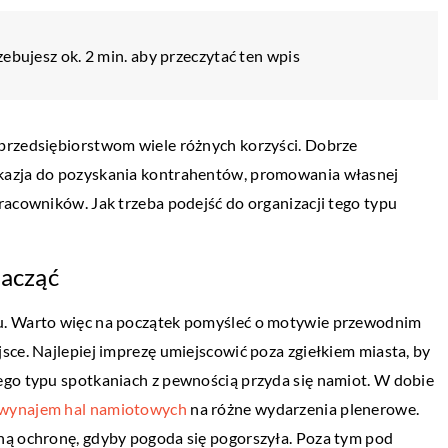
ebujesz ok. 2 min. aby przeczytać ten wpis
przedsiębiorstwom wiele różnych korzyści. Dobrze
kazja do pozyskania kontrahentów, promowania własnej
racowników. Jak trzeba podejść do organizacji tego typu
zacząć
u. Warto więc na początek pomyśleć o motywie przewodnim
sce. Najlepiej imprezę umiejscowić poza zgiełkiem miasta, by
ŻYCIE I STYL
ego typu spotkaniach z pewnością przyda się namiot. W dobie
18 kwietnia 2021
wynajem hal namiotowych
na różne wydarzenia plenerowe.
Jak zapakować biżuterię na prezent?
wokata?
ną ochronę, gdyby pogoda się pogorszyła. Poza tym pod