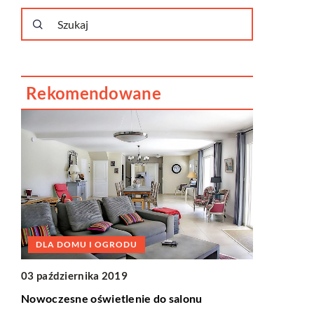
Rekomendowane
DLA DOMU I OGRODU
BIZNES I
03 października 2019
28 lutego 2
Nowoczesne oświetlenie do salonu
Jak znaleź