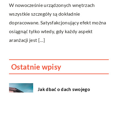
W nowocześnie urządzonych wnętrzach
ego.
Kiedy potrz
wszystkie szczegóły są dokładnie
trudności w 
dopracowane. Satysfakcjonujący efekt można
y
naprawdę do
osiągnąć tylko wtedy, gdy każdy aspekt
wiele osób o
aranżacji jest […]
Ostatnie wpisy
Jak dbać o dach swojego
domu?
Dlaczego fotobudka to
cudowne urozmaicenie
każdego przyjęcia?