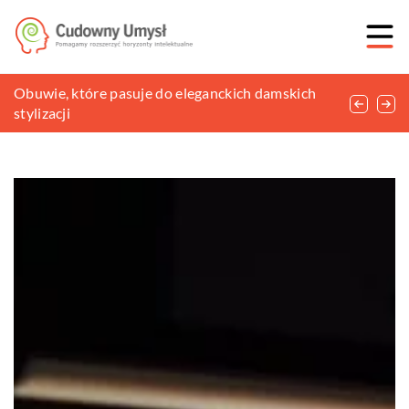
Stylowe krzesła i fotele do domu z ogrodem
Obuwie, które pasuje do eleganckich damskich
Jak dochodzić należnego odszkodowania?
stylizacji