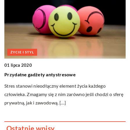
ŻYCIE I STYL
3
01 lipca 2020
J
Przydatne gadżety antystresowe
Ci
W 
Stres stanowi nieodłączny element życia każdego
Dl
człowieka. Zmagamy się z nim zarówno jeśli chodzi o sferę
p
prywatną, jak i zawodową. […]
Ostatnie wpisy