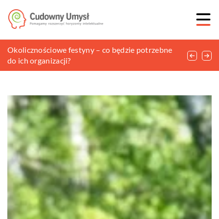
Jak zaplanować udane przyjęcie okolicznościowe?
Okolicznościowe festyny – co będzie potrzebne
Co oferuje firma Pneumagraf?
do ich organizacji?