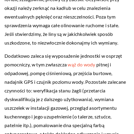
okazji należy zerknąć na kadłub w celu znalezienia
ewentualnych pęknięć oraz nieszczelności. Poza tym
sprawdzenia wymaga całe olinowanie ruchome i stałe.
Jeśli stwierdzimy, że liny są w jakichkolwiek sposób
uszkodzone, to niezwłocznie dokonajmy ich wymiany.
Dodatkowo zaleca się wyposażenie jednostki w osprzęt
pomocniczy, w tym zwłaszcza
wąż do wody
pitnej i
odpadowej, pompę ciśnieniową, przejścia burtowe,
nadajnik GPS i czujnik poziomu wody. Pozostałe zalecane
czynności to: weryfikacja stanu żagli (przetarcia
dyskwalifikują je z dalszego użytkowania), wymiana
uszczelek w instalacji gazowej, przegląd asortymentu
kuchennego i jego uzupełnienie (o talerze, sztućce,
patelnie itp.), pomalowanie dna specjalną farbą
antyporostową, a także dokładne odkurzenie i umycie