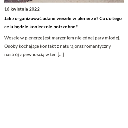
16 kwietnia 2022
Jak zorganizować udane wesele w plenerze? Co do tego
07
celu będzie koniecznie potrzebne?
D
?
Wesele w plenerze jest marzeniem niejednej pary młodej.
p
Osoby kochające kontakt z naturą oraz romantyczny
Dz
nastrój z pewnością w ten […]
z
n
Ostatnie wpisy
Jak dbać o dach swojego domu?