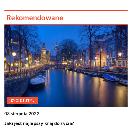
Rekomendowane
ŻYCIE I STYL
a
0
03 sierpnia 2022
W
Jaki jest najlepszy kraj do życia?
a