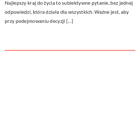
Najlepszy kraj do życia to subiektywne pytanie, bez jednej
y
M
odpowiedzi, która działa dla wszystkich. Ważne jest, aby
od
przy podejmowaniu decyzji […]
p
Ostatnie wpisy
Jak dbać o dach swojego domu?
Dlaczego fotobudka to cudowne
urozmaicenie każdego przyjęcia?
Kreatywna organizacja kabli to relaksujące