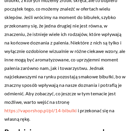
bibułki, z których możemy zrobić skręta, ale to dopiero
początek tego, co możemy znaleźć w ofertach wielu
sklepów. Jeśli wrócimy na moment do bibułek, szybko
przekonamy się, że jedna drugiej nie jest równa, w
znaczeniu, że istnieje wiele ich rodzajów, które wpływają
na końcowe doznania z palenia. Niektóre z nich są tylko i
wyłącznie ozdobione wizualnie w różne ciekawe wzory, ale
inne mogą być aromatyzowane, co uprzyjemni moment
palenia zarówno nam, jak i towarzystwu. Jednak
najciekawszymi na rynku pozostają smakowe bibułki, bo w
znaczny sposób wpływają na nasze doznania i potrafią je
odmienić. Aby zobaczyć, co jeszcze w tym temacie jest
możliwe, warto wejść na stronę
https://vaporshop.pl/pl/14-bibulki
i przekonać się na
własną rękę.