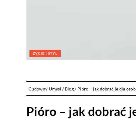
ŻYCIE I STYL
Cudowny-Umysl
/
Blog
/
Pióro – jak dobrać je dla oso
Pióro – jak dobrać j