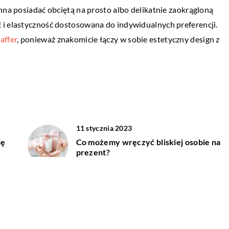
nego nastroju we
nna posiadać obciętą na prosto albo delikatnie zaokrągloną
Psy są i powinny być traktowane jak
 i elastyczność dostosowana do indywidualnych preferencji.
pełnoprawny członek rodziny. Zatem
affer
, ponieważ znakomicie łączy w sobie estetyczny design z
ch od razu można
powinien on mieć również swoje rozrywki 
ażenie. Co istotne –
wyposażenie. Wyposażenie, […]
 połączyć aspekt
…]
11 stycznia 2023
ię
Co możemy wręczyć bliskiej osobie na
prezent?
10 lipca 2020
Kilka wskazówek, dzięki którym
dopasujesz but na obcasie do stopy