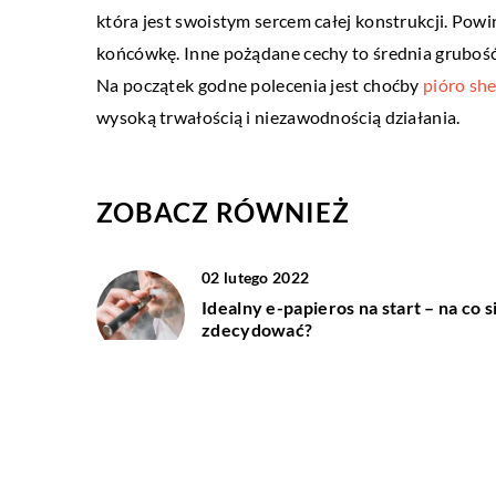
na stworzenie klimatycz
która jest swoistym sercem całej konstrukcji. Powi
wnętrzu
końcówkę. Inne pożądane cechy to średnia grubość
Na początek godne polecenia jest choćby
pióro she
W nowoczesnych wnętrza
wysoką trwałością i niezawodnością działania.
dostrzec oryginalne wypos
obecnie można swobodnie
użytkowy z efektownym [
ZOBACZ RÓWNIEŻ
02 lutego 2022
Idealny e-papieros na start – na co s
zdecydować?
08 kwietnia 2021
W jaki sposób dobrać odpowiednią
stylizację do okazji?