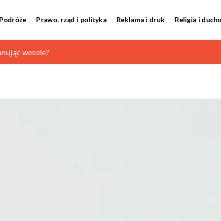
Podróże
Prawo, rząd i polityka
Reklama i druk
Religia i duc
letnią stylizację?
anując wesele?
gą być objawem nerwicy?