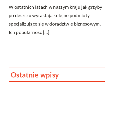
na stworzen
W ostatnich latach w naszym kraju jak grzyby
wnętrzu
po deszczu wyrastają kolejne podmioty
oraz
W nowoczes
specjalizujące się w doradztwie biznesowym.
dostrzec or
Ich popularność […]
obecnie moż
użytkowy z
Ostatnie wpisy
Jak dbać o dach swojego
domu?
Dlaczego fotobudka to
cudowne urozmaicenie