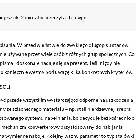
ujesz ok. 2 min. aby przeczytać ten wpis
 pisania. W przeciwieństwie do zwykłego długopisu stanowi
ętnie używane przez wiele osób z różnych grup społecznych. Co
isma i doskonale nadaje się na prezent. Jeśli nigdy nie
, to koniecznie weźmy pod uwagę kilka konkretnych kryteriów.
jscu
 być przede wszystkim wystarczająco odporne na uszkodzenia
ze szlachetnego materiału – np. stali nierdzewnej, srebra
ŻYCIE I STYL
tosowanego systemu napełniania, bo decyduje bezpośrednio o
26 stycznia 2020
się mechanizm konwerterowy przystosowany do nabijania
 sprawdzony sposób
Przydatne akcesoria dla psów
 wymienne naboje. Kolejny ważny parametr to typ stalówki,