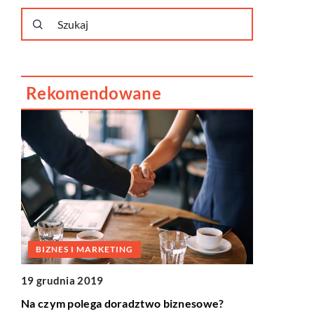
Rekomendowane
DLA DOM
BIZNES I MARKETING
10 stycznia
19 grudnia 2019
Lampy z ab
Na czym polega doradztwo biznesowe?