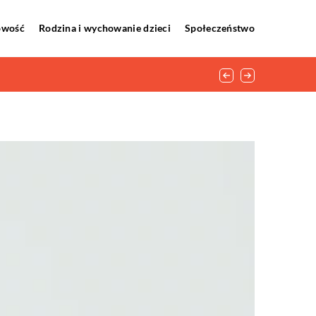
howość
Rodzina i wychowanie dzieci
Społeczeństwo