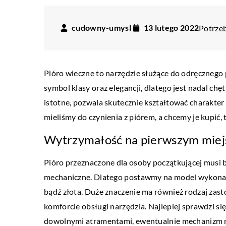
cudowny-umysl
13 lutego 2022
Potrzeb
Pióro wieczne to narzędzie służące do odręcznego
symbol klasy oraz elegancji, dlatego jest nadal ch
istotne, pozwala skutecznie kształtować charakter p
mieliśmy do czynienia z piórem, a chcemy je kupić
Wytrzymałość na pierwszym mie
Pióro przeznaczone dla osoby początkującej musi
mechaniczne. Dlatego postawmy na model wykonany 
DLA DOMU I OGRODU
bądź złota. Duże znaczenie ma również rodzaj zas
10 stycznia 2021
komforcie obsługi narzędzia. Najlepiej sprawdzi 
Lampy z abażurem, jako
dowolnymi atramentami, ewentualnie mechanizm na