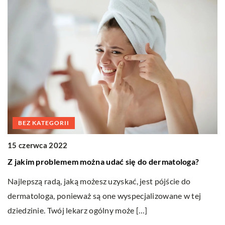
BEZ KATEGORII
15 czerwca 2022
16
Z jakim problemem można udać się do dermatologa?
P
s
Najlepszą radą, jaką możesz uzyskać, jest pójście do
dermatologa, ponieważ są one wyspecjalizowane w tej
Pr
dziedzinie. Twój lekarz ogólny może […]
w
na