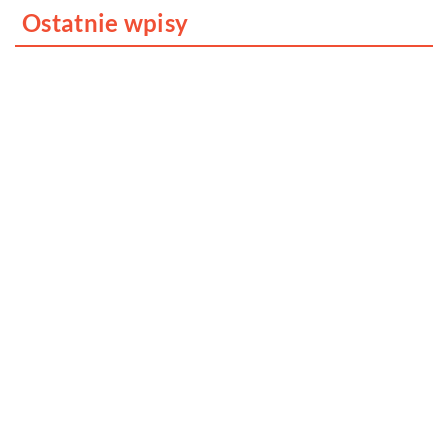
Ostatnie wpisy
Jak dbać o dach swojego domu?
Dlaczego fotobudka to cudowne
urozmaicenie każdego przyjęcia?
Kreatywna organizacja kabli to relaksujące
zajęcie, przekonaj się sam!
Jak znaleźć dobrego adwokata?
Jakie są najlepsze sposoby na utrzymanie