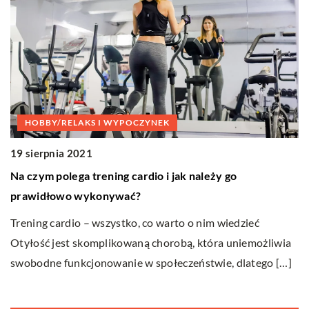
HOBBY/RELAKS I WYPOCZYNEK
19 sierpnia 2021
0
Na czym polega trening cardio i jak należy go
J
prawidłowo wykonywać?
W
Trening cardio – wszystko, co warto o nim wiedzieć
k
Otyłość jest skomplikowaną chorobą, która uniemożliwia
k
swobodne funkcjonowanie w społeczeństwie, dlatego […]
ko