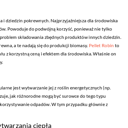
a i dziedzin pokrewnych. Najprzyjaźniejsza dla środowiska
padów. Powoduje do podwójną korzyść, ponieważ nie tylko
je problem składowania zbędnych produktów innych dziedzin.
DLA DOMU I OGRODU
ewna, a te nadają się do produkcji biomasy.
Pellet Robin
to
04 marca 2021
łu z korzystną ceną i efektem dla środowiska. Właśnie on
edy warto je
Jakie sprzęty przydadzą się podczas
y.
remontu domu?
ietny sposób na
Przygotowania do remontu trzeba rozpoc
rne jest wytwarzanie jej z roślin energetycznych (np.
gałów i zwiększenie
przede wszystkim od zakupu odpowiednic
azuje, jak różnorodne mogą być surowce do tego typu
y są zazwyczaj proste
narzędzi i innych akcesoriów, dzięki który
 wykorzystywanie odpadów. W tym przypadku głównie z
uda się go przeprowadzić […]
twarzania ciepła