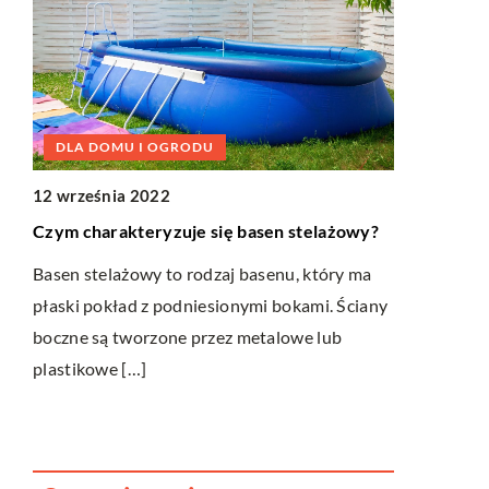
DLA DOMU I OGRODU
DLA DOM
12 września 2022
13 listopad
Czym charakteryzuje się basen stelażowy?
Odbojnice r
zastosować
Basen stelażowy to rodzaj basenu, który ma
ząć
płaski pokład z podniesionymi bokami. Ściany
Odbojnice d
h
boczne są tworzone przez metalowe lub
zabezpiecze
m
plastikowe […]
ich trwałośc
w […]