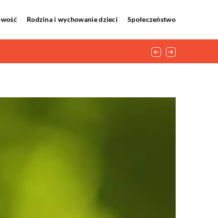
howość
Rodzina i wychowanie dzieci
Społeczeństwo