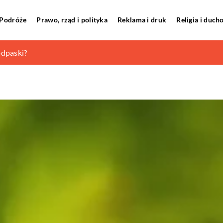
Podróże
Prawo, rząd i polityka
Reklama i druk
Religia i duc
emami rodzinnymi?
dpaski?
bruksizmem