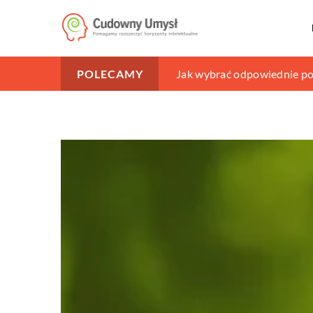
Jak poradzić sobie z probl
Jak wybrać odpowiednie po
Skuteczne metody walki z 
POLECAMY