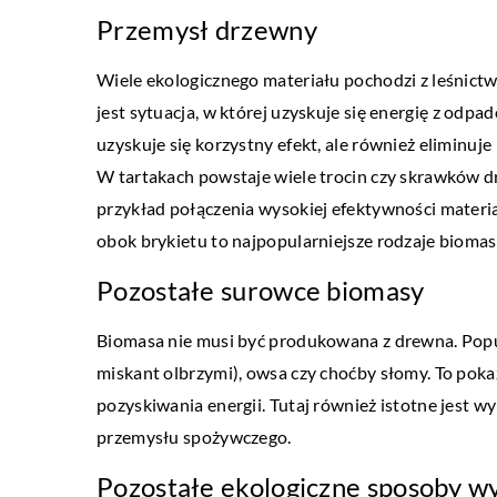
Przemysł drzewny
Wiele ekologicznego materiału pochodzi z leśnictw
jest sytuacja, w której uzyskuje się energię z od
uzyskuje się korzystny efekt, ale również eliminu
DLA DOMU I OGRODU
W tartakach powstaje wiele trocin czy skrawków dr
13 listopada 2022
przykład połączenia wysokiej efektywności materia
Odbojnice regałowe – ki
obok brykietu to najpopularniejsze rodzaje biomas
zastosować?
Pozostałe surowce biomasy
Odbojnice do półek to św
Biomasa nie musi być produkowana z drewna. Popula
zabezpieczenie swoich re
miskant olbrzymi), owsa czy choćby słomy. To pok
ich trwałości. Te element
pozyskiwania energii. Tutaj również istotne jest
w […]
przemysłu spożywczego.
Pozostałe ekologiczne sposoby wy