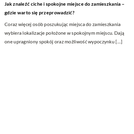
Jak znaleźć ciche i spokojne miejsce do zamieszkania –
p
j?
gdzie warto się przeprowadzić?
Ni
Coraz więcej osób poszukując miejsca do zamieszkania
Lu
wybiera lokalizacje położone w spokojnym miejscu. Dają
ni
one upragniony spokój oraz możliwość wypoczynku […]
Ostatnie wpisy
Jak dbać o dach swojego domu?
Dlaczego fotobudka to cudowne
urozmaicenie każdego przyjęcia?