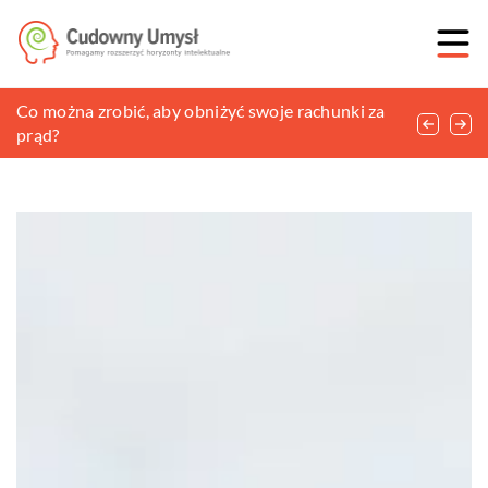
Roboty przemysłowe – jakie mają plusy?
Co można zrobić, aby obniżyć swoje rachunki za
Kołdra dla dzieci – jak wybrać tę właściwą?
prąd?