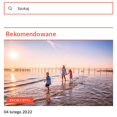
Rekomendowane
ŻYCIE I STYL
1
04 lutego 2022
C