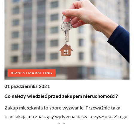
BIZNES I MARKETING
01 października 2021
1
Co należy wiedzieć przed zakupem nieruchomości?
C
Zakup mieszkania to spore wyzwanie. Przeważnie taka
F
transakcja ma znaczący wpływ na naszą przyszłość. Z tego
za
powodu do kupna lokum […]
ch
k