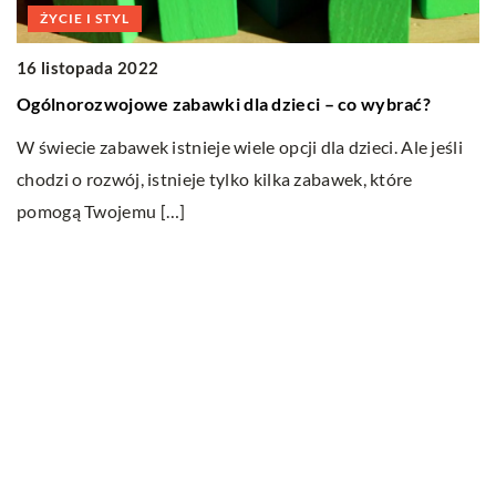
ŻYCIE I STYL
16 listopada 2022
17
Ogólnorozwojowe zabawki dla dzieci – co wybrać?
K
W świecie zabawek istnieje wiele opcji dla dzieci. Ale jeśli
Bu
chodzi o rozwój, istnieje tylko kilka zabawek, które
ok
pomogą Twojemu […]
wa
ej
Ostatnie wpisy
Jak dbać o dach swojego domu?