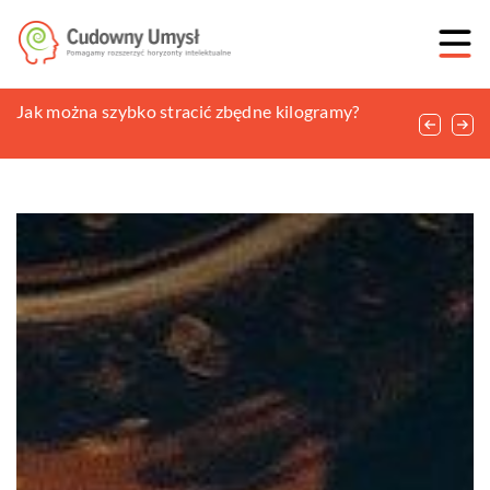
Zastosowanie zaworów trójdrogowych i
Jak można szybko stracić zbędne kilogramy?
Kiedy reklamować się za pomocą plakatów?
ciśnieniowych