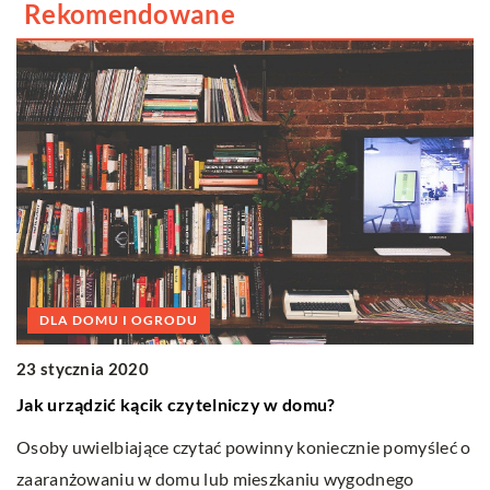
Rekomendowane
DLA DOMU I OGRODU
23 stycznia 2020
1
Jak urządzić kącik czytelniczy w domu?
S
w
Osoby uwielbiające czytać powinny koniecznie pomyśleć o
zaaranżowaniu w domu lub mieszkaniu wygodnego
Po