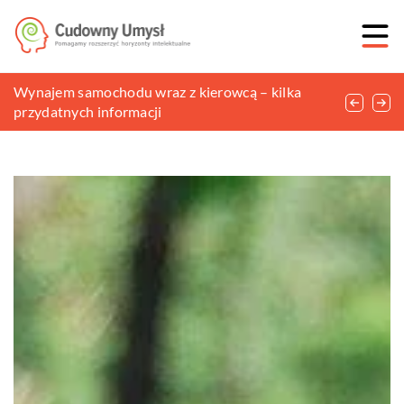
Akcesoria telefoniczne, na których nie warto
Wynajem samochodu wraz z kierowcą – kilka
Czym różnią się między sobą wędki?
oszczędzać
przydatnych informacji