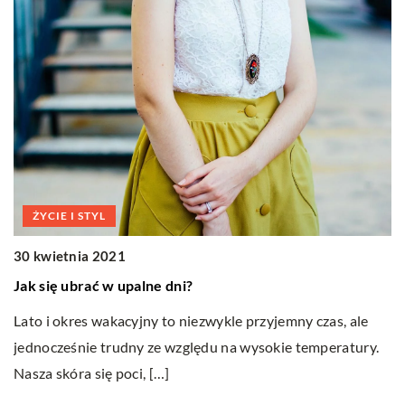
ŻYCIE I STYL
30 kwietnia 2021
0
Jak się ubrać w upalne dni?
Up
o
Lato i okres wakacyjny to niezwykle przyjemny czas, ale
Wy
i
jednocześnie trudny ze względu na wysokie temperatury.
w
Nasza skóra się poci, […]
dr