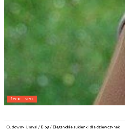
ŻYCIE I STYL
Cudowny-Umysl
/
Blog
/
Eleganckie sukienki dla dziewczynek