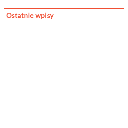
Ostatnie wpisy
Jak dbać o dach swojego domu?
Dlaczego fotobudka to cudowne
urozmaicenie każdego przyjęcia?
Kreatywna organizacja kabli to relaksujące
zajęcie, przekonaj się sam!
Jak znaleźć dobrego adwokata?