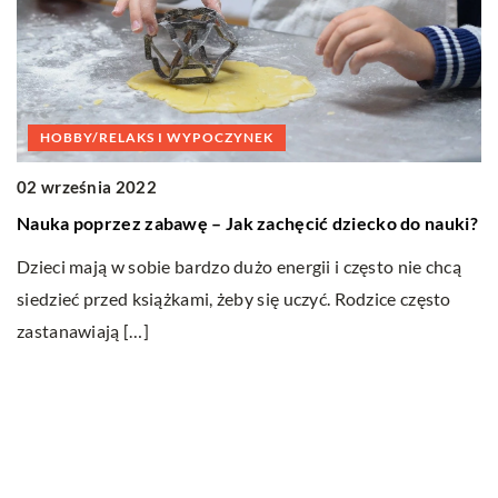
HOBBY/RELAKS I WYPOCZYNEK
02 września 2022
e?
1
Nauka poprzez zabawę – Jak zachęcić dziecko do nauki?
ać
J
Dzieci mają w sobie bardzo dużo energii i często nie chcą
Zn
siedzieć przed książkami, żeby się uczyć. Rodzice często
up
zastanawiają […]
za
Ostatnie wpisy